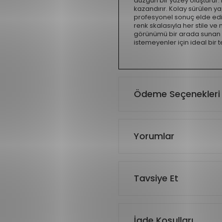
düzgün bir yüzey oluşturur. P
kazandırır. Kolay sürülen y
profesyonel sonuç elde edil
renk skalasıyla her stile 
görünümü bir arada sunan b
istemeyenler için ideal bir te
Ödeme Seçenekleri
Yorumlar
Tavsiye Et
İade Koşulları