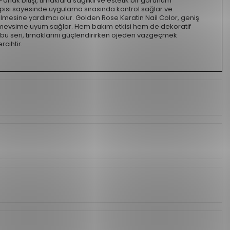
arlak bitişi, tırnaklara sağlıklı ve estetik bir görünüm
apısı sayesinde uygulama sırasında kontrol sağlar ve
mesine yardımcı olur. Golden Rose Keratin Nail Color, geniş
ve mevsime uyum sağlar. Hem bakım etkisi hem de dekoratif
u seri, tırnaklarını güçlendirirken ojeden vazgeçmek
rcihtir.