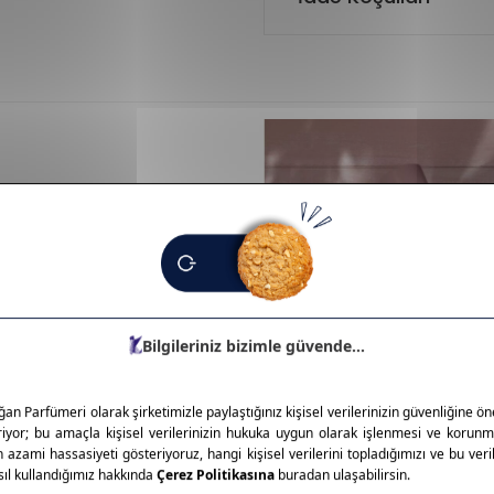
ve kaliteli kozmetik ürünleriyle
seçenekleri sunar. Günlük
er. Kalıcı formüller ve
zmetikte güvenilir seçenek: