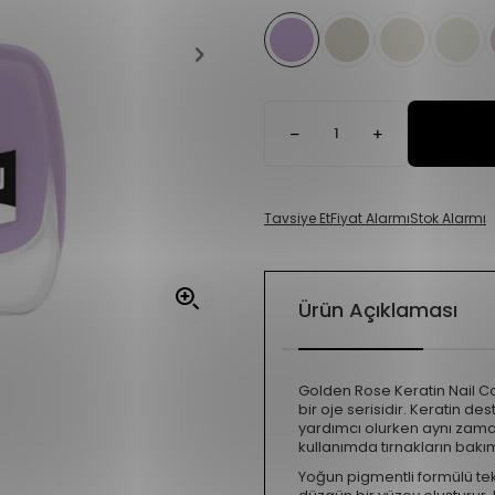
Tavsiye Et
Fiyat Alarmı
Stok Alarmı
Ürün Açıklaması
Golden Rose Keratin Nail Col
bir oje serisidir. Keratin d
yardımcı olurken aynı zama
kullanımda tırnakların bak
Yoğun pigmentli formülü te