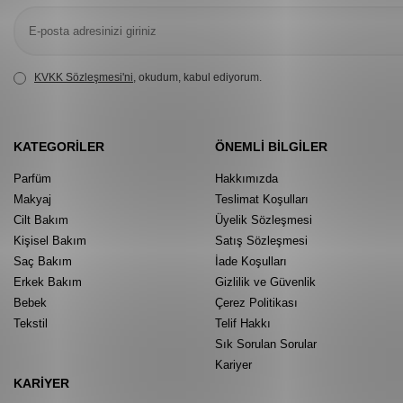
KVKK Sözleşmesi'ni
, okudum, kabul ediyorum.
KATEGORILER
ÖNEMLI BILGILER
Parfüm
Hakkımızda
Makyaj
Teslimat Koşulları
Cilt Bakım
Üyelik Sözleşmesi
Kişisel Bakım
Satış Sözleşmesi
Saç Bakım
İade Koşulları
Erkek Bakım
Gizlilik ve Güvenlik
Bebek
Çerez Politikası
Tekstil
Telif Hakkı
Sık Sorulan Sorular
Kariyer
KARIYER