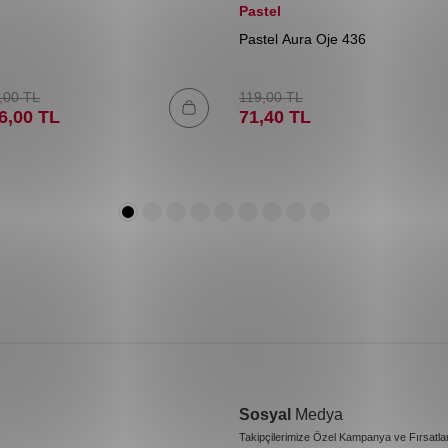
Pastel
Pastel Aura Oje 436
,00
TL
119,00
TL
6,00
TL
71,40
TL
Sosyal
Medya
Takipçilerimize Özel Kampanya ve Fırsatla