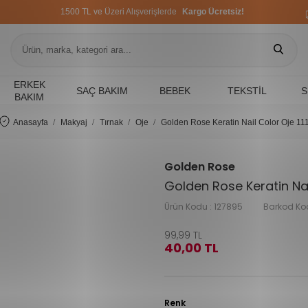
1500 TL ve Üzeri Alışverişlerde
Kargo Ücretsiz!
1500 TL ve Üzeri Alışverişlerde
Kargo Ücretsiz!
1500 TL ve Üzeri Alışverişlerde
Kargo Ücretsiz!
ERKEK
SAÇ BAKIM
BEBEK
TEKSTIL
S
BAKIM
Anasayfa
Makyaj
Tırnak
Oje
Golden Rose Keratin Nail Color Oje 11
Golden Rose
Golden Rose Keratin Nail
Ürün Kodu :
127895
Barkod Ko
99,99
TL
40,00
TL
Renk