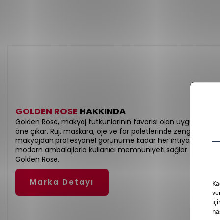
GOLDEN ROSE
HAKKINDA
Golden Rose, makyaj tutkunlarının favorisi olan uygun fiyatlı 
öne çıkar. Ruj, maskara, oje ve far paletlerinde zengin renk 
makyajdan profesyonel görünüme kadar her ihtiyaca hitap ed
modern ambalajlarla kullanıcı memnuniyeti sağlar. Renkli ko
Golden Rose.
Marka Detayı