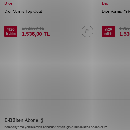
Dior
Dior
Dior Vernis Top Coat
Dior Vernis 796
1.920,00
TL
1.920
%
20
%
20
1.536,00
TL
1.53
İndirim
İndirim
E-Bülten
Aboneliği
Kampanya ve yeniliklerden haberdar olmak için e-bültenimize abone olun!