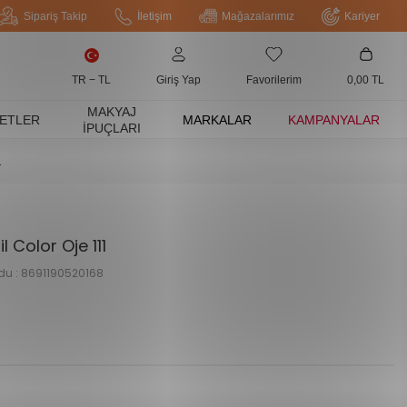
Sipariş Takip
İletişim
Mağazalarımız
Kariyer
TR − TL
Giriş Yap
Favorilerim
0,00
TL
MAKYAJ
ETLER
MARKALAR
KAMPANYALAR
İPUÇLARI
1
 Color Oje 111
du :
8691190520168