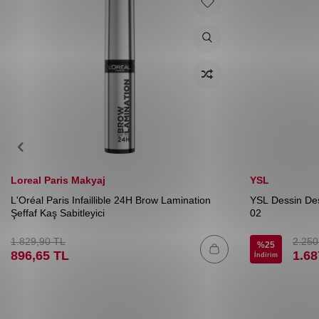
Loreal Paris Makyaj
YSL
L'Oréal Paris Infaillible 24H Brow Lamination
YSL Dessin Des
Şeffaf Kaş Sabitleyici
02
1.829,90
TL
2.250
%
25
896,65
TL
1.68
İndirim