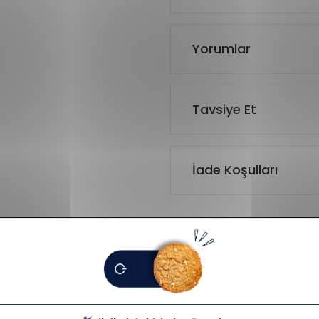
Yorumlar
Tavsiye Et
İade Koşulları