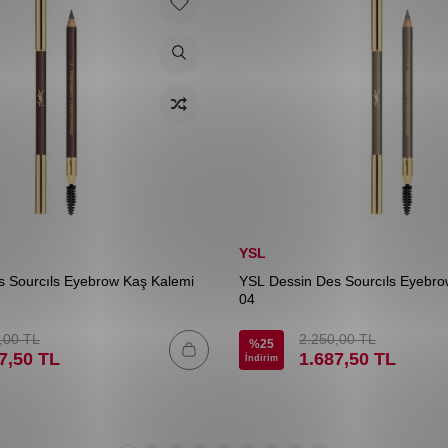
YSL
 Sourcıls Eyebrow Kaş Kalemi
YSL Dessin Des Sourcıls Eyebro
04
,00
TL
2.250,00
TL
%
25
7,50
TL
1.687,50
TL
İndirim