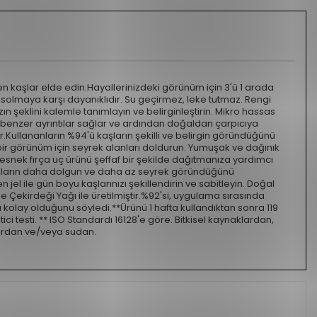
aşlar elde edin.Hayallerinizdeki görünüm için 3'ü 1 arada
solmaya karşı dayanıklıdır. Su geçirmez, leke tutmaz. Rengi
zın şeklini kalemle tanımlayın ve belirginleştirin. Mikro hassas
enzer ayrıntılar sağlar ve ardından doğaldan çarpıcıya
.Kullananların %94'ü kaşların şekilli ve belirgin göründüğünü
ir görünüm için seyrek alanları doldurun. Yumuşak ve dağınık
esnek fırça uç ürünü şeffaf bir şekilde dağıtmanıza yardımcı
aşların daha dolgun ve daha az seyrek göründüğünü
jel ile gün boyu kaşlarınızı şekillendirin ve sabitleyin. Doğal
 Çekirdeği Yağı ile üretilmiştir.%92'si, uygulama sırasında
 kolay olduğunu söyledi.**Ürünü 1 hafta kullandıktan sonra 119
ici testi. ** ISO Standardı 16128'e göre. Bitkisel kaynaklardan,
lardan ve/veya sudan.