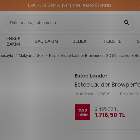
1500 TL ve Üzeri Alışverişlerde
Kargo Ücretsiz!
1500 TL ve Üzeri Alışverişlerde
Kargo Ücretsiz!
1500 TL ve Üzeri Alışverişlerde
Kargo Ücretsiz!
ERKEK
SAÇ BAKIM
BEBEK
TEKSTIL
S
BAKIM
nasayfa
Makyaj
Göz
Kaş
Estee Lauder Browperfect 3D Multitasker 8 Br
Estee Lauder
Estee Lauder Browperfe
Ürün Kodu :
125609
Barkod Ko
2.455,00
TL
%
30
1.718,50
TL
İndirim