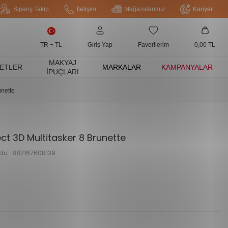
Sipariş Takip
İletişim
Mağazalarımız
Kariyer
TR − TL
Giriş Yap
Favorilerim
0,00
TL
MAKYAJ
ETLER
MARKALAR
KAMPANYALAR
İPUÇLARI
unette
ct 3D Multitasker 8 Brunette
du :
887167608139