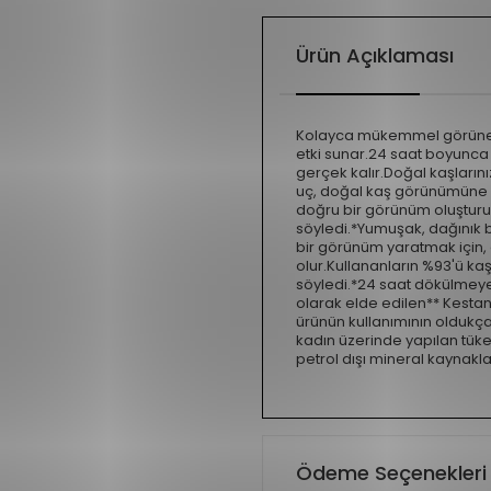
Ürün Açıklaması
Kolayca mükemmel görünen k
etki sunar.24 saat boyunca 
gerçek kalır.Doğal kaşlarını
uç, doğal kaş görünümüne b
doğru bir görünüm oluşturur
söyledi.*Yumuşak, dağınık b
bir görünüm yaratmak için, 
olur.Kullananların %93'ü k
söyledi.*24 saat dökülmeyen 
olarak elde edilen** Kestane
ürünün kullanımının oldukça
kadın üzerinde yapılan tüket
petrol dışı mineral kaynak
Ödeme Seçenekleri