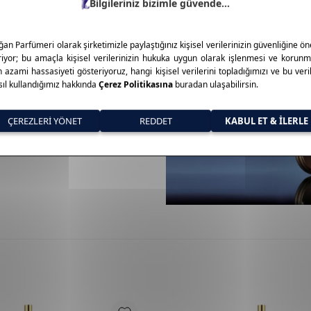
a çapında lider markalardan
onikleşmiştir. Makyaj, parfüm
r. Zarif şişe tasarımları ve
 Kaliteli, güvenilir ve etkili
luştuğu yer: Estee Lauder.