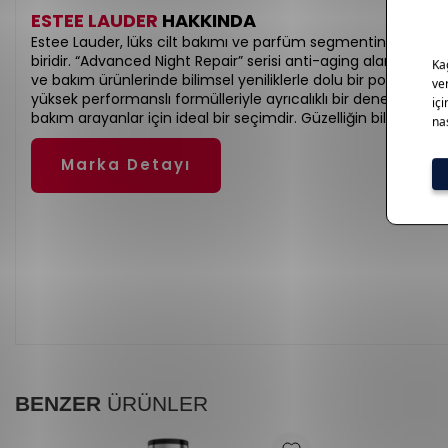
ESTEE LAUDER
HAKKINDA
Estee Lauder, lüks cilt bakımı ve parfüm segmentinde düny
biridir. “Advanced Night Repair” serisi anti-aging alanında ik
ve bakım ürünlerinde bilimsel yeniliklerle dolu bir portföy suna
yüksek performanslı formülleriyle ayrıcalıklı bir deneyim sağlar.
bakım arayanlar için ideal bir seçimdir. Güzelliğin bilimle bu
Marka Detayı
BENZER
ÜRÜNLER