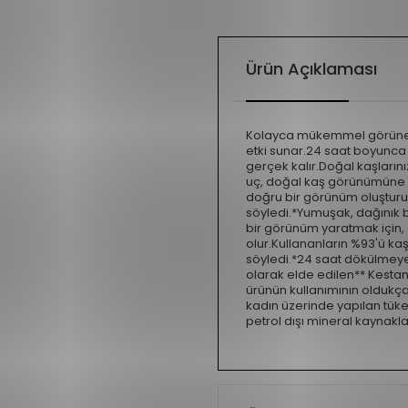
Ürün Açıklaması
Kolayca mükemmel görünen k
etki sunar.24 saat boyunca 
gerçek kalır.Doğal kaşlarını
uç, doğal kaş görünümüne b
doğru bir görünüm oluşturur
söyledi.*Yumuşak, dağınık b
bir görünüm yaratmak için, 
olur.Kullananların %93'ü k
söyledi.*24 saat dökülmeyen 
olarak elde edilen** Kestane
ürünün kullanımının oldukça
kadın üzerinde yapılan tüket
petrol dışı mineral kaynak