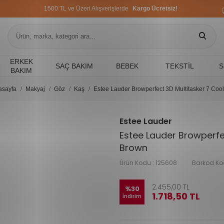
1500 TL ve Üzeri Alışverişlerde
Kargo Ücretsiz!
1500 TL ve Üzeri Alışverişlerde
Kargo Ücretsiz!
1500 TL ve Üzeri Alışverişlerde
Kargo Ücretsiz!
ERKEK
SAÇ BAKIM
BEBEK
TEKSTIL
S
BAKIM
asayfa
Makyaj
Göz
Kaş
Estee Lauder Browperfect 3D Multitasker 7 Coo
Estee Lauder
Estee Lauder Browperfe
Brown
Ürün Kodu :
125608
Barkod Ko
2.455,00
TL
%
30
1.718,50
TL
İndirim