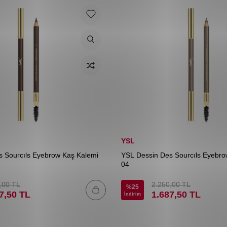
YSL
 Sourcıls Eyebrow Kaş Kalemi
YSL Dessin Des Sourcıls Eyebro
04
,00
TL
2.250,00
TL
%
25
7,50
TL
1.687,50
TL
İndirim