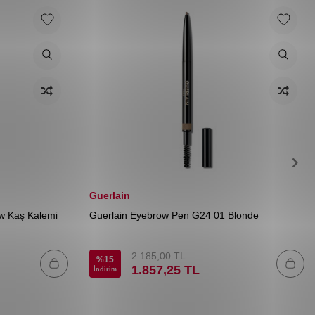
Guerlain
w Kaş Kalemi
Guerlain Eyebrow Pen G24 01 Blonde
2.185,00
TL
%
15
1.857,25
TL
İndirim