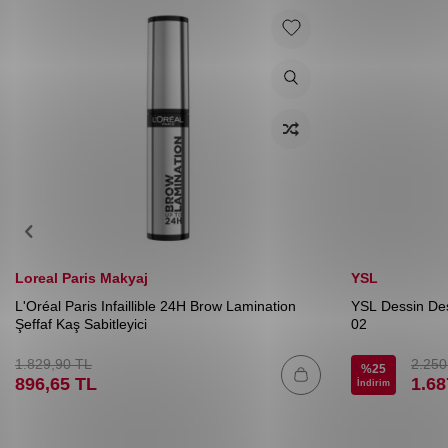
Loreal Paris Makyaj
YSL
L'Oréal Paris Infaillible 24H Brow Lamination
YSL Dessin Des
Şeffaf Kaş Sabitleyici
02
1.829,90
TL
2.250
%
25
896,65
TL
1.68
İndirim