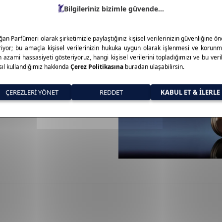
a çapında lider markalardan
onikleşmiştir. Makyaj, parfüm
r. Zarif şişe tasarımları ve
 Kaliteli, güvenilir ve etkili
luştuğu yer: Estee Lauder.