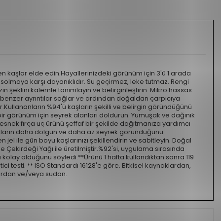
aşlar elde edin.Hayallerinizdeki görünüm için 3'ü 1 arada
solmaya karşı dayanıklıdır. Su geçirmez, leke tutmaz. Rengi
zın şeklini kalemle tanımlayın ve belirginleştirin. Mikro hassas
enzer ayrıntılar sağlar ve ardından doğaldan çarpıcıya
.Kullananların %94'ü kaşların şekilli ve belirgin göründüğünü
ir görünüm için seyrek alanları doldurun. Yumuşak ve dağınık
esnek fırça uç ürünü şeffaf bir şekilde dağıtmanıza yardımcı
aşların daha dolgun ve daha az seyrek göründüğünü
jel ile gün boyu kaşlarınızı şekillendirin ve sabitleyin. Doğal
 Çekirdeği Yağı ile üretilmiştir.%92'si, uygulama sırasında
 kolay olduğunu söyledi.**Ürünü 1 hafta kullandıktan sonra 119
ici testi. ** ISO Standardı 16128'e göre. Bitkisel kaynaklardan,
lardan ve/veya sudan.