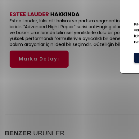
ESTEE LAUDER
HAKKINDA
Estee Lauder, lüks cilt bakımı ve parfüm segmentinde düny
biridir. “Advanced Night Repair” serisi anti-aging alanında ik
ve bakım ürünlerinde bilimsel yeniliklerle dolu bir portföy suna
yüksek performanslı formülleriyle ayrıcalıklı bir deneyim sağlar.
bakım arayanlar için ideal bir seçimdir. Güzelliğin bilimle bu
Marka Detayı
BENZER
ÜRÜNLER