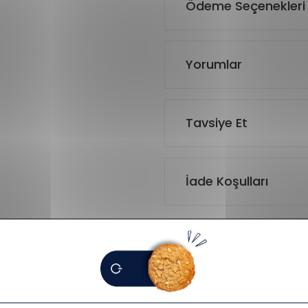
Ödeme Seçenekleri
Yorumlar
Tavsiye Et
İade Koşulları