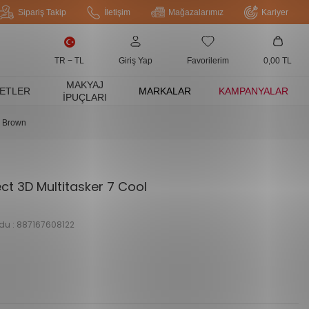
Sipariş Takip
İletişim
Mağazalarımız
Kariyer
TR − TL
Giriş Yap
Favorilerim
0,00
TL
MAKYAJ
ETLER
MARKALAR
KAMPANYALAR
İPUÇLARI
l Brown
ct 3D Multitasker 7 Cool
du :
887167608122