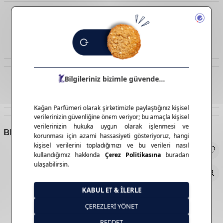
Yorumlar
Tavsiye Et
İade Koşulları
BENZER
ÜRÜNLER