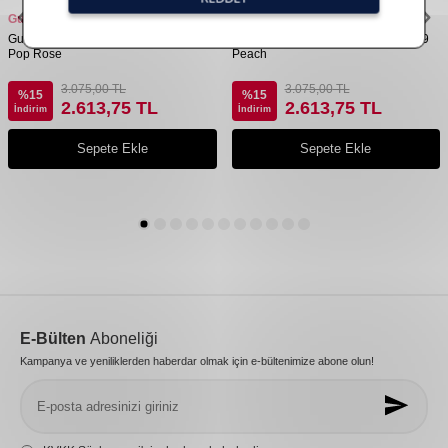
Guerlain
Guerlain
Guerlain Kiss Kiss Bee Glow Oil 458
Guerlain Kiss Kiss Bee Glow Oil 319
Pop Rose
Peach
3.075,00
TL
3.075,00
TL
%
15
%
15
2.613,75
TL
2.613,75
TL
İndirim
İndirim
Sepete Ekle
Sepete Ekle
E-Bülten
Aboneliği
Kampanya ve yeniliklerden haberdar olmak için e-bültenimize abone olun!