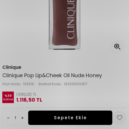
Clinique
Clinique Pop Lip&Cheek Oil Nude Honey
Ürün Kodu :
133919
Barkod Kodu :
192333300817
1.595,00
TL
%
30
1.116,50
TL
İndirim
Sepete Ekle