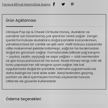
Tavsiye Et
Fiyat Alarmı
Stok Alarmı
Ürün Açıklaması
Clinique Pop Lip & Cheek Oil Nude Honey, dudaklar ve
yanaklar için tasarlanmış çok işlevli bir renkli yağdır. Zengin
içerikli formülüyle dudaklara doğal parlaklık kazandırırken,
yanaklara taze bir canlılık ve ışıltı verir. Hafif dokusu sayesinde
ciltle mükemmel şekilde bütünleşir, yağlı bir his bırakmadan
doğal bir görünüm sağlar. Formülündeki bitkisel yağ karışımı
— jojoba, zeytin, ayçiçeği ve aspir yağları — cildi nemlendirir
ve gün boyu pürüzsüz bir his sunar. Nude Honey rengi, nötr alt
tonlu yapısıyla her cilt rengine uyum sağlar; tek kat
uygulamada doğal bir parlaklık, katmanlı uygulamada ise
daha belirgin bir renk elde edilir. Alerji testinden geçmiş,
parfüm ve alkol içermeyen formülü sayesinde hassas
ciltlerde de güvenle kullanılabilir.
Ödeme Seçenekleri