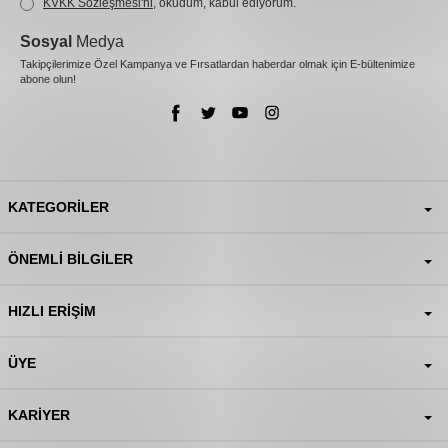
KVKK Sözleşmesi'ni
, okudum, kabul ediyorum.
Sosyal
Medya
Takipçilerimize Özel Kampanya ve Fırsatlardan haberdar olmak için E-bültenimize
abone olun!
KATEGORILER
ÖNEMLI BILGILER
HIZLI ERIŞIM
ÜYE
KARIYER