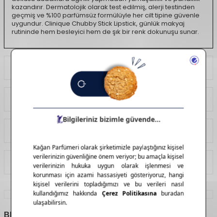
kazandırır. Dermatolojik olarak test edilmiş, alerji testinden
geçmiş ve %100 parfümsüz formülüyle her cilt tipine güvenle
uygundur. Clinique Chubby Stick Lipstick, günlük makyaj
rutininde hem besleyici hem de şık bir renk dokunuşu sunar.
Ödeme Seçenekleri
Yorumlar
Tavsiye Et
İade Koşulları
BENZER
ÜRÜNLER