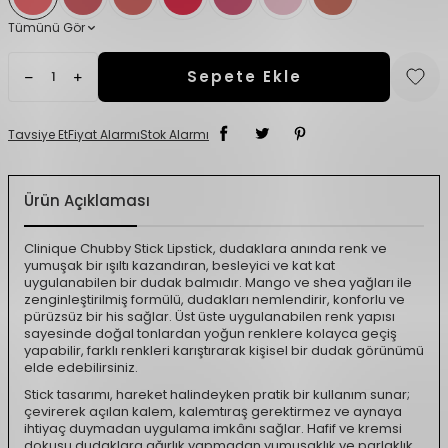
Tümünü Gör
Sepete Ekle
Tavsiye Et
Fiyat Alarmı
Stok Alarmı
Ürün Açıklaması
Clinique Chubby Stick Lipstick, dudaklara anında renk ve
yumuşak bir ışıltı kazandıran, besleyici ve kat kat
uygulanabilen bir dudak balmıdır. Mango ve shea yağları ile
zenginleştirilmiş formülü, dudakları nemlendirir, konforlu ve
pürüzsüz bir his sağlar. Üst üste uygulanabilen renk yapısı
sayesinde doğal tonlardan yoğun renklere kolayca geçiş
yapabilir, farklı renkleri karıştırarak kişisel bir dudak görünümü
elde edebilirsiniz.
Stick tasarımı, hareket halindeyken pratik bir kullanım sunar;
çevirerek açılan kalem, kalemtıraş gerektirmez ve aynaya
ihtiyaç duymadan uygulama imkânı sağlar. Hafif ve kremsi
dokusu dudaklara ağırlık yapmadan yumuşaklık ve parlaklık