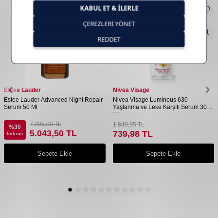
Estee Lauder
Nivea Visage
Estee Lauder Advanced Night Repair
Nivea Visage Luminous 630
Serum 50 Ml
Yaşlanma ve Leke Karşıtı Serum 30
Ml
7.205,00
TL
1.849,95
TL
%
30
5.043,50
TL
739,98
TL
İndirim
Sepete Ekle
Sepete Ekle