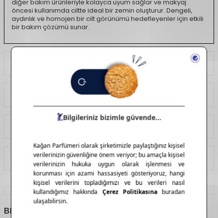
diğer bakım ürünleriyle kolayca uyum sağlar ve makyaj
öncesi kullanımda ciltte ideal bir zemin oluşturur. Dengeli,
aydınlık ve homojen bir cilt görünümü hedefleyenler için etkili
bir bakım çözümü sunar.
Ödeme Seçenekleri
Yorumlar
Tavsiye Et
İade Koşulları
BENZER
ÜRÜNLER