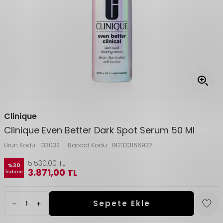
Clinique
Clinique Even Better Dark Spot Serum 50 Ml
Ürün Kodu :
133032
Barkod Kodu :
192333166932
5.530,00
TL
%
30
3.871,00
TL
İndirim
Sepete Ekle