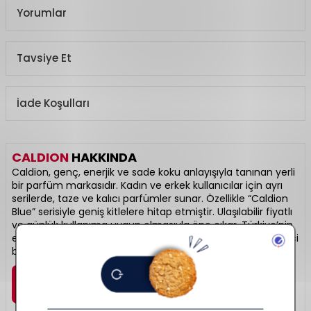
Yorumlar
Tavsiye Et
İade Koşulları
CALDION
HAKKINDA
Caldion, genç, enerjik ve sade koku anlayışıyla tanınan yerli
bir parfüm markasıdır. Kadın ve erkek kullanıcılar için ayrı
serilerde, taze ve kalıcı parfümler sunar. Özellikle “Caldion
Blue” serisiyle geniş kitlelere hitap etmiştir. Ulaşılabilir fiyatlı
ve günlük kullanıma uygun olmasıyla öne çıkar. Türkiye’nin
en bilinen parfüm markalarından biridir. Sade ama etkileyici
bir imza kokusu arayanlara: Caldion.
Marka Detayı