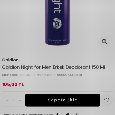
Caldion
Caldion Night for Men Erkek Deodorant 150 Ml
Ürün Kodu :
30030
Barkod Kodu :
8690973030481
105,00
TL
Sepete Ekle
Tavsiye Et
Fiyat Alarmı
Stok Alarmı