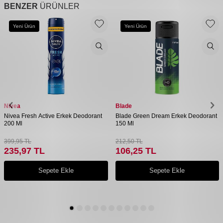
BENZER
ÜRÜNLER
Yeni Ürün
Yeni Ürün
Nivea
Blade
Nivea Fresh Active Erkek Deodorant
Blade Green Dream Erkek Deodorant
200 Ml
150 Ml
399,95
TL
212,50
TL
235,97
TL
106,25
TL
Sepete Ekle
Sepete Ekle