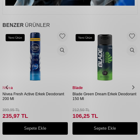
BENZER
ÜRÜNLER
Yeni Ürün
Yeni Ürün
Nivea
Blade
Nivea Fresh Active Erkek Deodorant
Blade Green Dream Erkek Deodorant
200 Ml
150 Ml
399,95
TL
212,50
TL
235,97
TL
106,25
TL
Sepete Ekle
Sepete Ekle