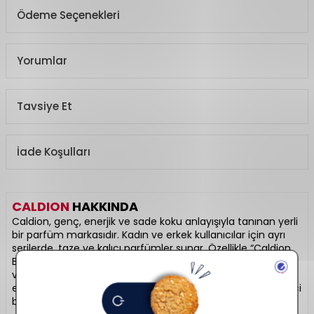
Ödeme Seçenekleri
Yorumlar
Tavsiye Et
İade Koşulları
CALDION
HAKKINDA
Caldion, genç, enerjik ve sade koku anlayışıyla tanınan yerli
bir parfüm markasıdır. Kadın ve erkek kullanıcılar için ayrı
serilerde, taze ve kalıcı parfümler sunar. Özellikle “Caldion
Blue” serisiyle geniş kitlelere hitap etmiştir. Ulaşılabilir fiyatlı
ve günlük kullanıma uygun olmasıyla öne çıkar. Türkiye’nin
en bilinen parfüm markalarından biridir. Sade ama etkileyici
bir imza kokusu arayanlara: Caldion.