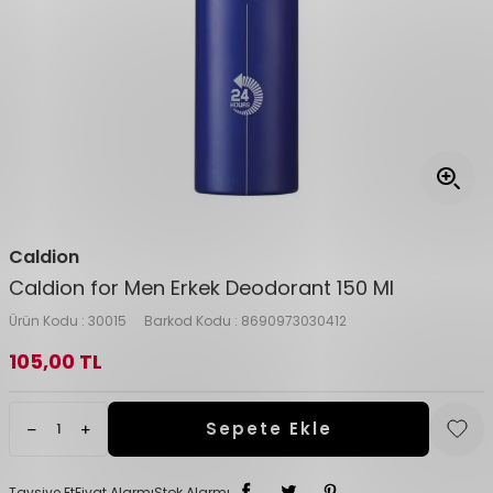
Caldion
Caldion for Men Erkek Deodorant 150 Ml
Ürün Kodu :
30015
Barkod Kodu :
8690973030412
105,00
TL
Sepete Ekle
Tavsiye Et
Fiyat Alarmı
Stok Alarmı