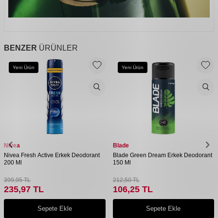
BENZER
ÜRÜNLER
Yeni Ürün
Yeni Ürün
Nivea
Blade
Nivea Fresh Active Erkek Deodorant
Blade Green Dream Erkek Deodorant
200 Ml
150 Ml
399,95
TL
212,50
TL
235,97
TL
106,25
TL
Sepete Ekle
Sepete Ekle