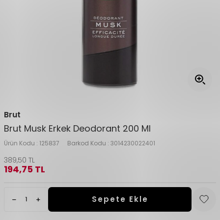
Brut
Brut Musk Erkek Deodorant 200 Ml
Ürün Kodu :
125837
Barkod Kodu :
3014230022401
389,50
TL
194,75
TL
Sepete Ekle