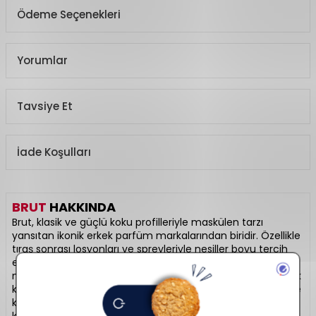
Ödeme Seçenekleri
Yorumlar
Tavsiye Et
İade Koşulları
BRUT
HAKKINDA
Brut, klasik ve güçlü koku profilleriyle maskülen tarzı
yansıtan ikonik erkek parfüm markalarından biridir. Özellikle
tıraş sonrası losyonları ve spreyleriyle nesiller boyu tercih
edilen bir isim olmuştur. Odunsu, baharatlı ve aromatik
notalarıyla dikkat çeker. Kendine güvenen erkeklerin günlük
kullanımına uygun kalıcı formüller sunar. Zamansız şıklığı ve
klasik duruşu temsil eder. Erkeğin imzası haline gelen