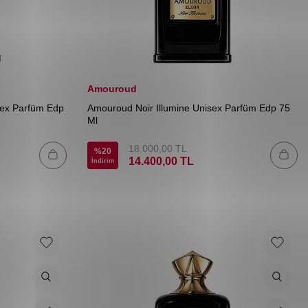
Amouroud
ex Parfüm Edp
Amouroud Noir Illumine Unisex Parfüm Edp 75
Ml
18.000,00
TL
%
20
14.400,00
TL
İndirim