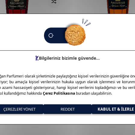
Amouroud
ssa Flower Unisex Parfum Edp
Amouroud Apricot Nectar Unise
100 Ml
0,00
TL
14.500,00
TL
%
20
00,00
TL
11.600,00
TL
İndirim
Toplam
8
ürün bulunmaktadır.