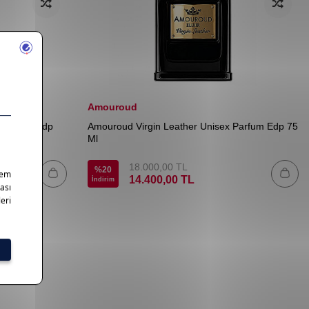
Amouroud
x Parfum Edp
Amouroud Virgin Leather Unisex Parfum Edp 75
Ml
18.000,00
TL
%
20
14.400,00
TL
İndirim