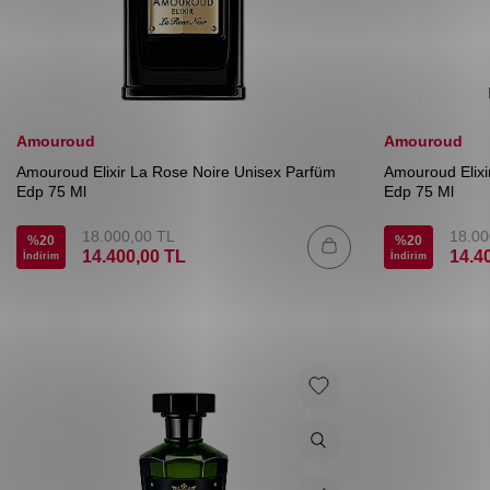
Amouroud
Amouroud
Amouroud Elixir La Rose Noire Unisex Parfüm
Amouroud Elix
Edp 75 Ml
Edp 75 Ml
18.000,00
TL
18.00
%
20
%
20
14.400,00
TL
14.4
İndirim
İndirim