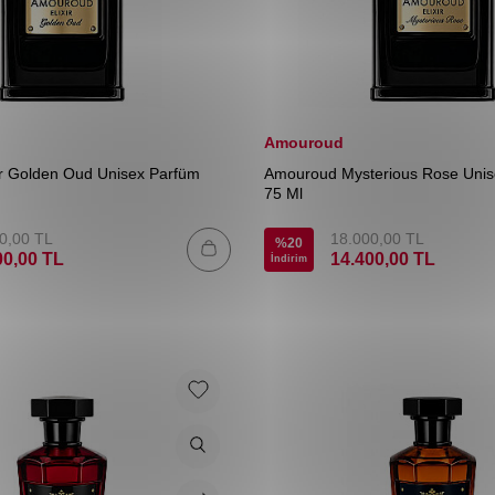
Amouroud
ir Golden Oud Unisex Parfüm
Amouroud Mysterious Rose Unis
75 Ml
0,00
TL
18.000,00
TL
%
20
00,00
TL
14.400,00
TL
İndirim