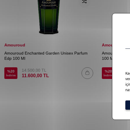
Amouroud
Amouroud
Amouroud Enchanted Garden Unisex Parfum
Amouroud Cari
Edp 100 Ml
100 Ml
14.500,00
TL
14.50
%
20
%
20
11.600,00
TL
11.6
İndirim
İndirim