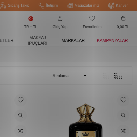
Sipariş Takip
İletişim
Mağazalarımız
Kariyer
TR − TL
Giriş Yap
Favorilerim
0,00
TL
MAKYAJ
ETLER
MARKALAR
KAMPANYALAR
İPUÇLARI