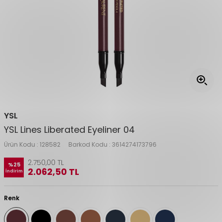
YSL
YSL Lines Liberated Eyeliner 04
Ürün Kodu :
128582
Barkod Kodu :
3614274173796
2.750,00
TL
%
25
2.062,50
TL
İndirim
Renk