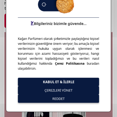
hissedilir kılar. Modern ve stil sahibi kullanıcıların parfüm
tercihidir.
Marka Detayı