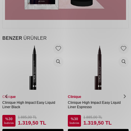
BENZER
ÜRÜNLER
Clinique
Clinique
Clinique High Impact Easy Liquid
Clinique High Impact Easy Liquid
Liner Black
Liner Espresso
1.885,00
TL
1.885,00
TL
%
30
%
30
1.319,50
TL
1.319,50
TL
İndirim
İndirim