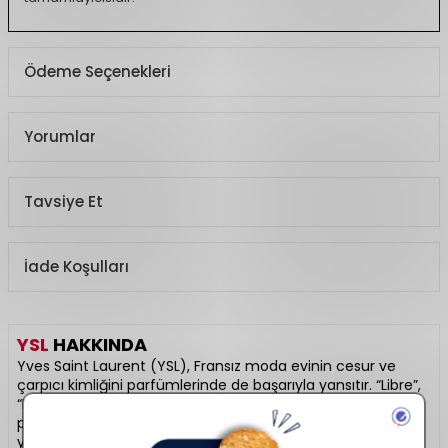
Ödeme Seçenekleri
Yorumlar
Tavsiye Et
İade Koşulları
YSL
HAKKINDA
Yves Saint Laurent (YSL), Fransız moda evinin cesur ve
çarpıcı kimliğini parfümlerinde de başarıyla yansıtır. “Libre”,
“Black Opium” ve “La Nuit de L’Homme” gibi ikonik
parfümleri hem şişe tasarımı hem de koku piramidiyle fark
yaratır. Lüks, tutku ve yüksek moda anlayışını kokuda