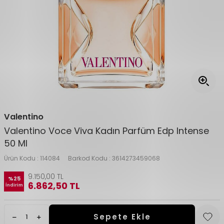
Valentino
Valentino Voce Viva Kadın Parfüm Edp Intense
50 Ml
Ürün Kodu :
114084
Barkod Kodu :
3614273459068
9.150,00
TL
%
25
6.862,50
TL
İndirim
Sepete Ekle