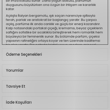
bir imza kokusu sunar. Daha yoğun dokusu, parfümün
duygusunu büyütürken ona özgün bir ihtişam ve kararlılık
katar.
Açılışta İtalyan bergamotu, ışık saçan narenciye ışıltısıyla
ferah, parlak ve aristokrat bir başlangıç yaratır. Bu çarpıcı
açılış, parfüme ilk anda canlılık ve güçlü bir enerji kazandırır.
Kalp notasındaki portakal çiçeği, kremamsı, beyaz çiçeklerin
saflığını sofistike bir sıcaklıkla birleştirerek hem romantik hem
büyüleyici bir feminenlik sunar. Bu bölümde parfüm, çiçeksi
yapısının rafineliğini ortaya koyar ve ten üzerinde kadifemsi
bir akış yaratır. Dip notada kristal yosun, modern, mineral
dokulu ve hafif nemli odunsu karakteriyle kompozisyona
derin ve kararlı bir temel sağlar. Bu özel akor, parfüme
Ödeme Seçenekleri
etkileyici bir kalıcılık ve karakterli bir iz kazandırarak Intense
yapısını güçlendirir. Böylece Voce Viva Intense; parlak bir
açılıştan büyüleyici bir çiçek kalbine, oradan da kararlı ve
şehvetli bir zemine uzanan zarif ama güçlü bir silüet sunar.
Yorumlar
Nota Yapısı:
Üst notalar:
İtalyan Bergamotu
Tavsiye Et
Kalp notaları:
Portakal Çiçeği
Alt notalar:
Kristal Yosun
Ürün Açıklaması
İade Koşulları
Koku Türü
Çiçeksi, Vanilyalı,