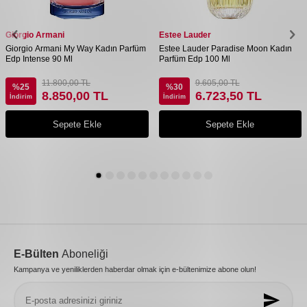
Giorgio Armani
Estee Lauder
Giorgio Armani My Way Kadın Parfüm
Estee Lauder Paradise Moon Kadın
Edp Intense 90 Ml
Parfüm Edp 100 Ml
11.800,00
TL
9.605,00
TL
%
25
%
30
8.850,00
TL
6.723,50
TL
İndirim
İndirim
Sepete Ekle
Sepete Ekle
E-Bülten
Aboneliği
Kampanya ve yeniliklerden haberdar olmak için e-bültenimize abone olun!