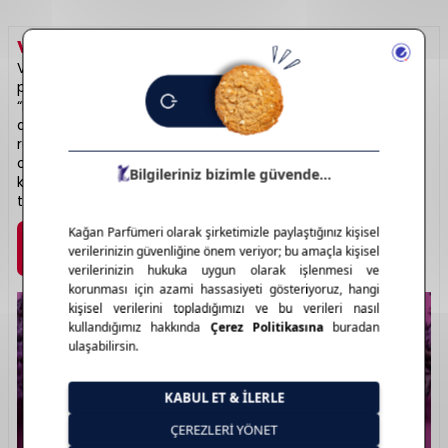
Pudramsı
VALENTINO
HAKKINDA
Valentino, İtalyan haute couture dünyasının zarafetini
parfüm dünyasında da sürdürür. “Valentino Donna” ve
“Born in Roma” serileri, modern kadının zarif ama güçlü
duruşunu kokulara yansıtır. Kalıcı ve sofistike notalar,
romantik ve şehirli bir atmosfer sunar. Erkek serileri ise
odunsu ve baharatlı notalarla maskülen bir zarafet ortaya
koyar. Lüks şişe tasarımlarıyla da dikkat çeken Valentino,
tarz sahibi kullanıcılar için kusursuz bir seçimdir.
Marka Detayı