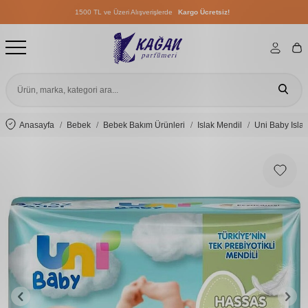
1500 TL ve Üzeri Alışverişlerde
Kargo Ücretsiz!
1500 TL ve Üzeri Alışverişlerde
Kargo Ücretsiz!
1500 TL ve Üzeri Alışverişlerde
Kargo Ücretsiz!
Anasayfa
Bebek
Bebek Bakım Ürünleri
Islak Mendil
Uni Baby Isla