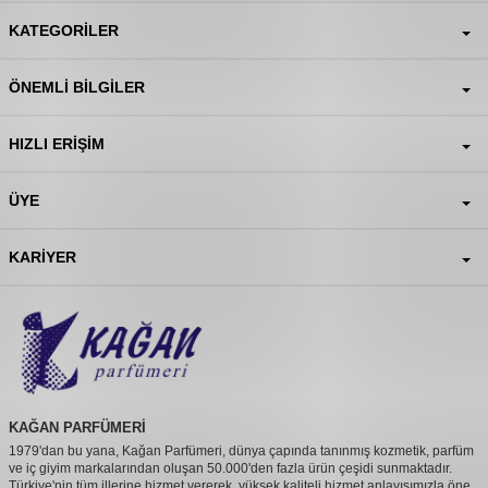
KATEGORILER
ÖNEMLI BILGILER
HIZLI ERIŞIM
ÜYE
KARIYER
KAĞAN PARFÜMERİ
1979'dan bu yana, Kağan Parfümeri, dünya çapında tanınmış kozmetik, parfüm
ve iç giyim markalarından oluşan 50.000'den fazla ürün çeşidi sunmaktadır.
Türkiye'nin tüm illerine hizmet vererek, yüksek kaliteli hizmet anlayışımızla öne