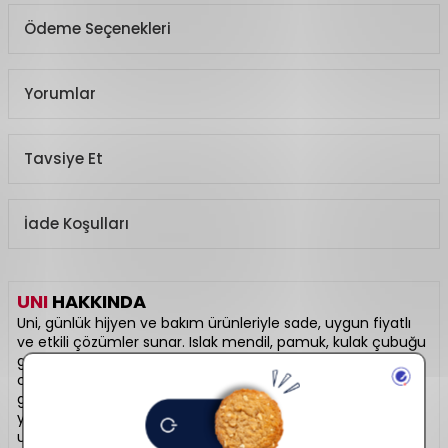
Ödeme Seçenekleri
Yorumlar
Tavsiye Et
İade Koşulları
UNI
HAKKINDA
Uni, günlük hijyen ve bakım ürünleriyle sade, uygun fiyatlı
ve etkili çözümler sunar. Islak mendil, pamuk, kulak çubuğu
gibi ürünleriyle pratik temizlik ihtiyaçlarını karşılar. Hassas
ciltlere uygun üretim anlayışıyla özellikle bebek bakımında
güvenle tercih edilir. Minimal tasarımı ve fonksiyonel
yapısıyla kişisel bakımda temel bir yardımcınızdır. Hijyenin
ulaşılabilir adresidir.