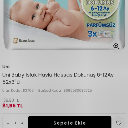
Uni
Uni Baby Islak Havlu Hassas Dokunuş 6-12Ay
52x3'lü
Ürün Kodu :
113706
Barkod Kodu :
8690530030725
138,90
TL
81,95
TL
Sepete Ekle