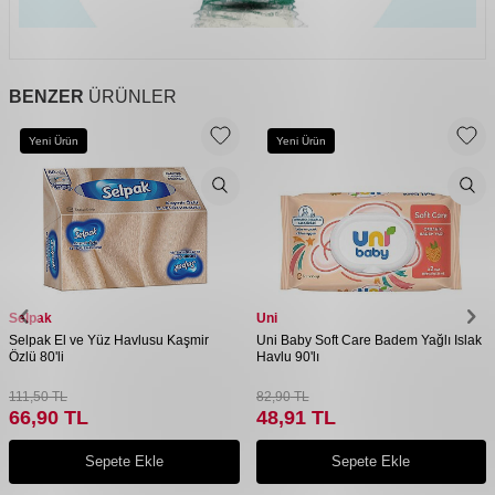
BENZER
ÜRÜNLER
Yeni Ürün
Yeni Ürün
Selpak
Uni
Selpak El ve Yüz Havlusu Kaşmir
Uni Baby Soft Care Badem Yağlı Islak
Özlü 80'li
Havlu 90'lı
111,50
TL
82,90
TL
66,90
TL
48,91
TL
Sepete Ekle
Sepete Ekle