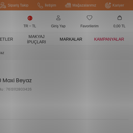
Sipariş Takip
İletişim
Mağazalarımız
Kariyer
TR − TL
Giriş Yap
Favorilerim
0,00
TL
MAKYAJ
ETLER
MARKALAR
KAMPANYALAR
İPUÇLARI
yaz
 Maxi Beyaz
u :
7613112803426