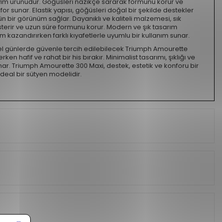
iyim ürünüdür. Göğüsleri nazikçe sararak formunu korur ve
for sunar. Elastik yapısı, göğüsleri doğal bir şekilde destekler
ün bir görünüm sağlar. Dayanıklı ve kaliteli malzemesi, sık
terir ve uzun süre formunu korur. Modern ve şık tasarım
üm kazandırırken farklı kıyafetlerle uyumlu bir kullanım sunar.
l günlerde güvenle tercih edilebilecek Triumph Amourette
ken hafif ve rahat bir his bırakır. Minimalist tasarımı, şıklığı ve
unar. Triumph Amourette 300 Maxi, destek, estetik ve konforu bir
deal bir sütyen modelidir.