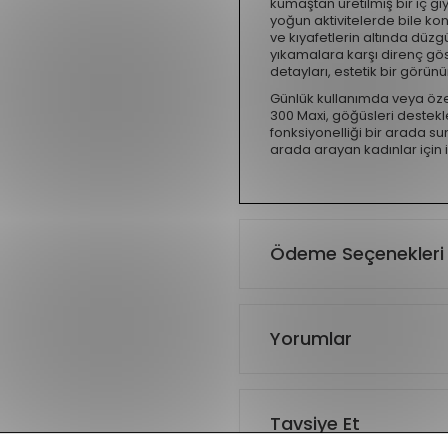
kumaştan üretilmiş bir iç g
yoğun aktivitelerde bile kon
ve kıyafetlerin altında düzg
yıkamalara karşı direnç gös
detayları, estetik bir görün
Günlük kullanımda veya öze
300 Maxi, göğüsleri destekler
fonksiyonelliği bir arada s
arada arayan kadınlar için i
Ödeme Seçenekleri
Yorumlar
Tavsiye Et