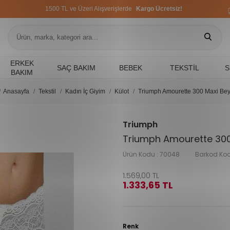
1500 TL ve Üzeri Alışverişlerde
Kargo Ücretsiz!
1500 TL ve Üzeri Alışverişlerde
Kargo Ücretsiz!
1500 TL ve Üzeri Alışverişlerde
Kargo Ücretsiz!
ERKEK
SAÇ BAKIM
BEBEK
TEKSTIL
S
BAKIM
Anasayfa
Tekstil
Kadın İç Giyim
Külot
Triumph Amourette 300 Maxi Be
Triumph
Triumph Amourette 300
Ürün Kodu :
70048
Barkod Kod
1.569,00
TL
1.333,65
TL
Renk