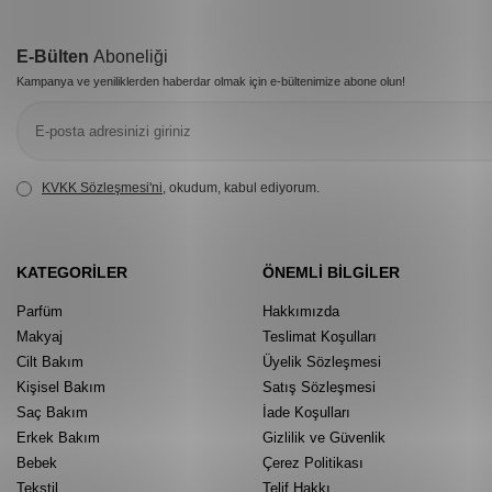
E-Bülten
Aboneliği
Kampanya ve yeniliklerden haberdar olmak için e-bültenimize abone olun!
KVKK Sözleşmesi'ni
, okudum, kabul ediyorum.
KATEGORILER
ÖNEMLI BILGILER
Parfüm
Hakkımızda
Makyaj
Teslimat Koşulları
Cilt Bakım
Üyelik Sözleşmesi
Kişisel Bakım
Satış Sözleşmesi
Saç Bakım
İade Koşulları
Erkek Bakım
Gizlilik ve Güvenlik
Bebek
Çerez Politikası
Tekstil
Telif Hakkı