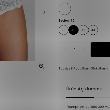
Beden :
40
38
40
42
44
Tavsiye Et
Fiyat Alarmı
Stok Alarmı
Ürün Açıklaması
Triumph Amourette 300 Maxi