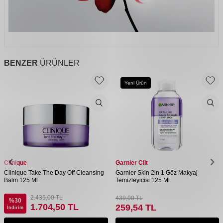
BENZER
ÜRÜNLER
Yeni Ürün
Clinique
Garnier Cilt
Clinique Take The Day Off Cleansing
Garnier Skin 2in 1 Göz Makyaj
Balm 125 Ml
Temizleyicisi 125 Ml
2.435,00
TL
439,90
TL
%
30
1.704,50
TL
259,54
TL
İndirim