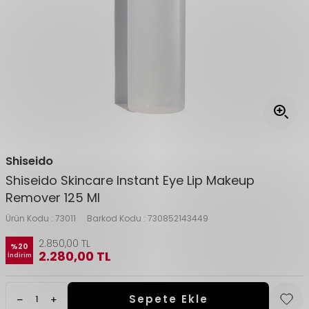
Shiseido
Shiseido Skincare Instant Eye Lip Makeup
Remover 125 Ml
Ürün Kodu :
73011
Barkod Kodu :
730852143449
2.850,00
TL
%
20
2.280,00
TL
İndirim
Sepete Ekle