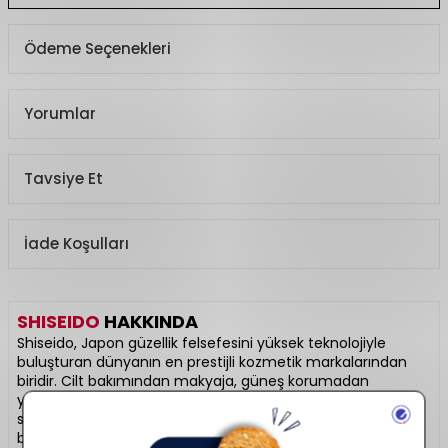
Ödeme Seçenekleri
Yorumlar
Tavsiye Et
İade Koşulları
SHISEIDO
HAKKINDA
Shiseido, Japon güzellik felsefesini yüksek teknolojiyle
buluşturan dünyanın en prestijli kozmetik markalarından
biridir. Cilt bakımından makyaja, güneş korumadan
yaşlanma karşıtı çözümlere kadar geniş bir ürün gamına
sahiptir. İçeriğinde geleneksel Japon bitkileri ve gelişmiş
bilimsel aktifler barındırır. Cildi sadece güzelleştirmekle