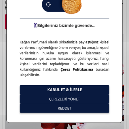
kalmaz, aynı zamanda bütünsel sağlığını da destekler. Lüks,
hassasiyet ve inovasyonun birleştiği noktadır.
Marka Detayı