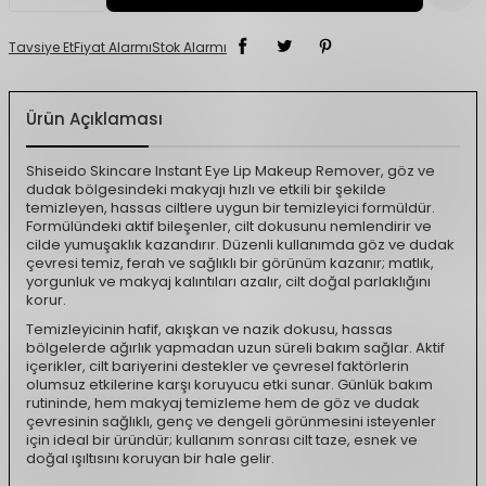
Tavsiye Et
Fiyat Alarmı
Stok Alarmı
Ürün Açıklaması
Shiseido Skincare Instant Eye Lip Makeup Remover, göz ve
dudak bölgesindeki makyajı hızlı ve etkili bir şekilde
temizleyen, hassas ciltlere uygun bir temizleyici formüldür.
Formülündeki aktif bileşenler, cilt dokusunu nemlendirir ve
cilde yumuşaklık kazandırır. Düzenli kullanımda göz ve dudak
çevresi temiz, ferah ve sağlıklı bir görünüm kazanır; matlık,
yorgunluk ve makyaj kalıntıları azalır, cilt doğal parlaklığını
korur.
Temizleyicinin hafif, akışkan ve nazik dokusu, hassas
bölgelerde ağırlık yapmadan uzun süreli bakım sağlar. Aktif
içerikler, cilt bariyerini destekler ve çevresel faktörlerin
olumsuz etkilerine karşı koruyucu etki sunar. Günlük bakım
rutininde, hem makyaj temizleme hem de göz ve dudak
çevresinin sağlıklı, genç ve dengeli görünmesini isteyenler
için ideal bir üründür; kullanım sonrası cilt taze, esnek ve
doğal ışıltısını koruyan bir hale gelir.