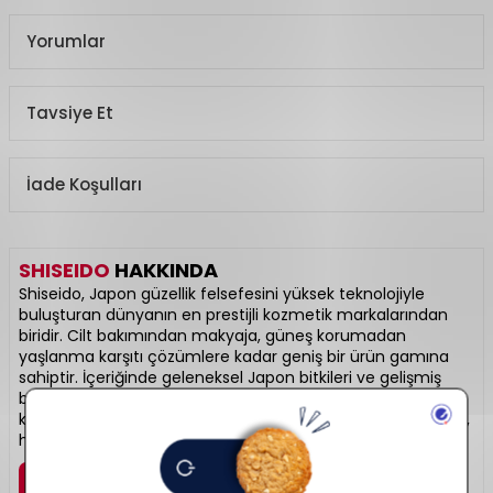
Yorumlar
Tavsiye Et
İade Koşulları
SHISEIDO
HAKKINDA
Shiseido, Japon güzellik felsefesini yüksek teknolojiyle
buluşturan dünyanın en prestijli kozmetik markalarından
biridir. Cilt bakımından makyaja, güneş korumadan
yaşlanma karşıtı çözümlere kadar geniş bir ürün gamına
sahiptir. İçeriğinde geleneksel Japon bitkileri ve gelişmiş
bilimsel aktifler barındırır. Cildi sadece güzelleştirmekle
kalmaz, aynı zamanda bütünsel sağlığını da destekler. Lüks,
hassasiyet ve inovasyonun birleştiği noktadır.
Marka Detayı