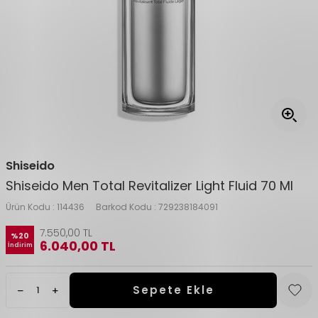
Shiseido
Shiseido Men Total Revitalizer Light Fluid 70 Ml
Ürün Kodu :
114436
Barkod Kodu :
729238184091
7.550,00
TL
%
20
6.040,00
TL
İndirim
Sepete Ekle