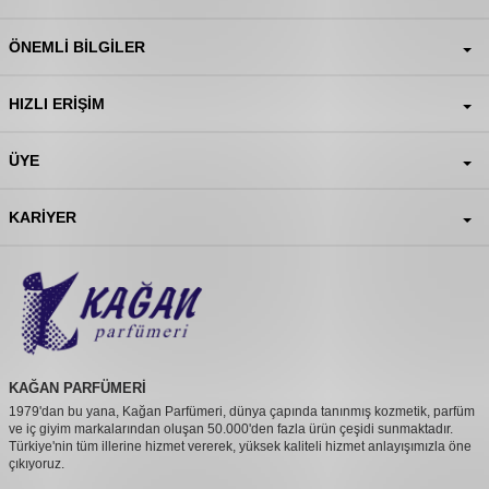
ÖNEMLI BILGILER
HIZLI ERIŞIM
ÜYE
KARIYER
KAĞAN PARFÜMERİ
1979'dan bu yana, Kağan Parfümeri, dünya çapında tanınmış kozmetik, parfüm
ve iç giyim markalarından oluşan 50.000'den fazla ürün çeşidi sunmaktadır.
Türkiye'nin tüm illerine hizmet vererek, yüksek kaliteli hizmet anlayışımızla öne
çıkıyoruz.