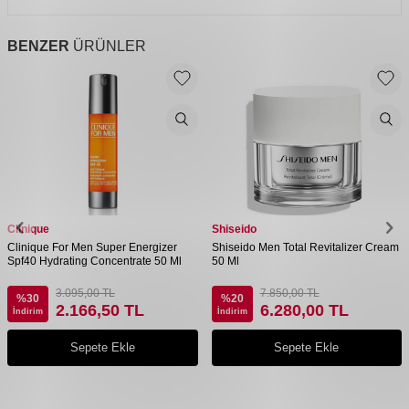
BENZER
ÜRÜNLER
Clinique
Shiseido
Clinique For Men Super Energizer
Shiseido Men Total Revitalizer Cream
Spf40 Hydrating Concentrate 50 Ml
50 Ml
3.095,00
TL
7.850,00
TL
%
30
%
20
2.166,50
TL
6.280,00
TL
İndirim
İndirim
Sepete Ekle
Sepete Ekle