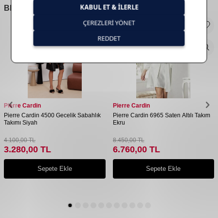
BENZER
ÜRÜNLER
Pierre Cardin
Pierre Cardin
Pierre Cardin 4500 Gecelik Sabahlık
Pierre Cardin 6965 Saten Altılı Takım
Takımı Siyah
Ekru
4.100,00
TL
8.450,00
TL
3.280,00
TL
6.760,00
TL
Sepete Ekle
Sepete Ekle