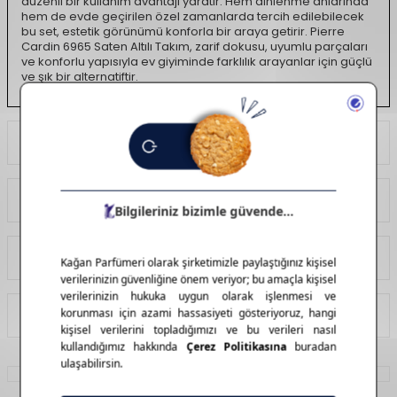
düzenli bir kullanım avantajı yaratır. Hem dinlenme anlarında
hem de evde geçirilen özel zamanlarda tercih edilebilecek
bu set, estetik görünümü konforla bir araya getirir. Pierre
Cardin 6965 Saten Altılı Takım, zarif dokusu, uyumlu parçaları
ve konforlu yapısıyla ev giyiminde farklılık arayanlar için güçlü
ve şık bir alternatiftir.
Ödeme Seçenekleri
Yorumlar
Tavsiye Et
İade Koşulları