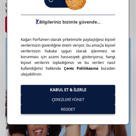
güvenli bir makyaj deneyimi sağlar. Estetik, ulaşılabilir ve
yenilikçi bir güzellik anlayışı sunar.
Marka Detayı