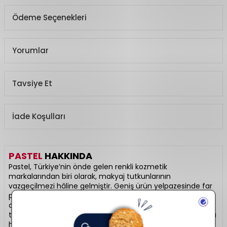
Ödeme Seçenekleri
Yorumlar
Tavsiye Et
İade Koşulları
PASTEL
HAKKINDA
Pastel, Türkiye’nin önde gelen renkli kozmetik
markalarından biri olarak, makyaj tutkunlarının
vazgeçilmezi hâline gelmiştir. Geniş ürün yelpazesinde far
paletleri, mat ve likit rujlar, allıklar, aydınlatıcılar ve ikonik
ojeler yer alır. Yüksek pigmentasyon, uzun süre kalıcılık ve
trend tonlarıyla profesyonel sonuçlar sunar. Uygun fiyatıyla
her yaştan kullanıcıya hitap ederken, kaliteli içerikleriyle