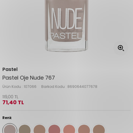
Pastel
Pastel Oje Nude 767
Ürün Kodu :
107066
Barkod Kodu :
8690644077678
119,00
TL
71,40
TL
Renk