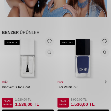
BENZER
ÜRÜNLER
Yeni Ürün
Yeni Ürün
Dior
Dior
Dior Vernis Top Coat
Dior Vernis 796
1.920,00
TL
1.920,00
TL
%
20
%
20
1.536,00
TL
1.536,00
TL
İndirim
İndirim