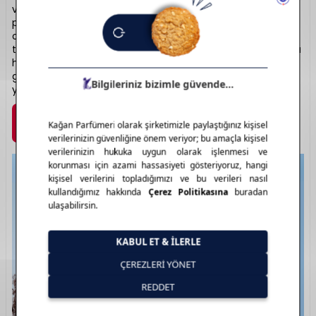
vazgeçilmezi hâline gelmiştir. Geniş ürün yelpazesinde far
paletleri, mat ve likit rujlar, allıklar, aydınlatıcılar ve ikonik
ojeler yer alır. Yüksek pigmentasyon, uzun süre kalıcılık ve
trend tonlarıyla profesyonel sonuçlar sunar. Uygun fiyatıyla
her yaştan kullanıcıya hitap ederken, kaliteli içerikleriyle
güvenli bir makyaj deneyimi sağlar. Estetik, ulaşılabilir ve
yenilikçi bir güzellik anlayışı sunar.
Marka Detayı