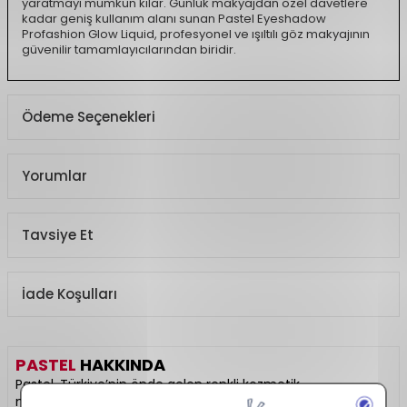
yaratmayı mümkün kılar. Günlük makyajdan özel davetlere
kadar geniş kullanım alanı sunan Pastel Eyeshadow
Profashion Glow Liquid, profesyonel ve ışıltılı göz makyajının
güvenilir tamamlayıcılarından biridir.
Ödeme Seçenekleri
Yorumlar
Tavsiye Et
İade Koşulları
PASTEL
HAKKINDA
Pastel, Türkiye’nin önde gelen renkli kozmetik
markalarından biri olarak, makyaj tutkunlarının