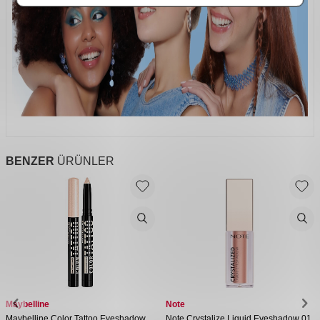
BENZER
ÜRÜNLER
Maybelline
Note
Maybelline Color Tattoo Eyeshadow
Note Crystalize Liquid Eyeshadow 01