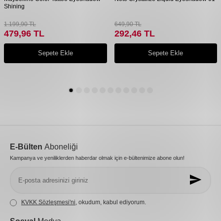
Shining
1.199,90
TL
649,90
TL
479,96
TL
292,46
TL
Sepete Ekle
Sepete Ekle
E-Bülten
Aboneliği
Kampanya ve yeniliklerden haberdar olmak için e-bültenimize abone olun!
KVKK Sözleşmesi'ni
, okudum, kabul ediyorum.
Sosyal
Medya