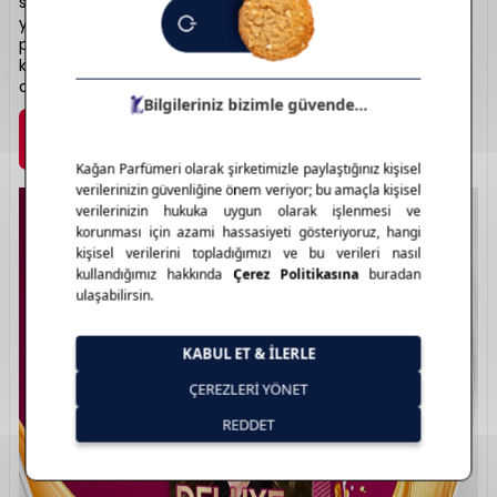
sonuçlarıyla her zevke hitap eder. Beyaz kapama gücü
yüksek, canlı ve parlak renkler sunan serileriyle evde
profesyonel sonuç sağlar. Doğal tonlardan cesur renklere
kadar geniş bir renk yelpazesi sunar. Saçta değişiklik
arayanlar için güvenli bir tercihtir.
Marka Detayı