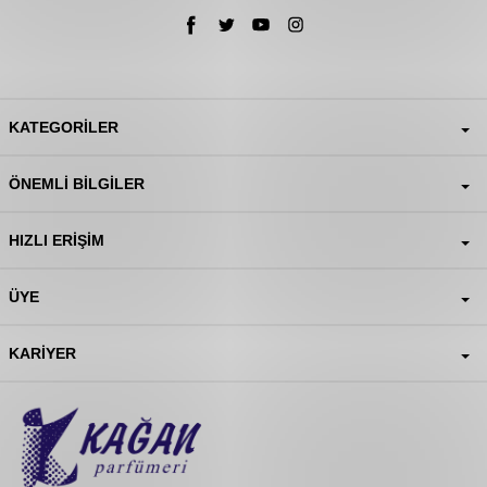
KATEGORILER
ÖNEMLI BILGILER
HIZLI ERIŞIM
ÜYE
KARIYER