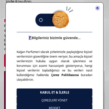
İade Koşulları
PALETTE
HAKKINDA
Palette, saç boyasında zengin renk seçenekleri ve kalıcı
sonuçlarıyla her zevke hitap eder. Beyaz kapama gücü
yüksek, canlı ve parlak renkler sunan serileriyle evde
profesyonel sonuç sağlar. Doğal tonlardan cesur renklere
kadar geniş bir renk yelpazesi sunar. Saçta değişiklik
arayanlar için güvenli bir tercihtir.
Marka Detayı