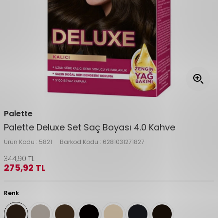
Palette
Palette Deluxe Set Saç Boyası 4.0 Kahve
Ürün Kodu :
5821
Barkod Kodu :
6281031271827
344,90
TL
275,92
TL
Renk