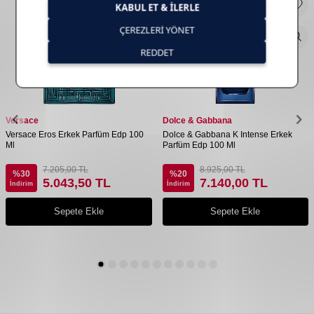
Versace
Dolce & Gabbana
Versace Eros Erkek Parfüm Edp 100
Dolce & Gabbana K Intense Erkek
Ml
Parfüm Edp 100 Ml
7.205,00
TL
8.925,00
TL
%
30
%
20
5.043,50
TL
7.140,00
TL
İndirim
İndirim
Sepete Ekle
Sepete Ekle