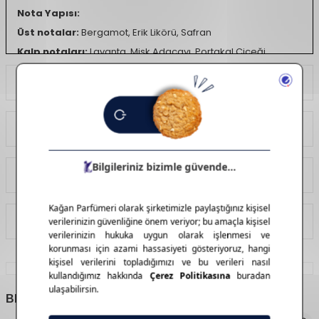
Nota Yapısı:
Üst notalar:
Bergamot, Erik Likörü, Safran
Kalp notaları:
Lavanta, Misk Adaçayı, Portakal Çiçeği
Alt notalar:
Amberimsi Tütün, Benzoe, Ud
Ödeme Seçenekleri
Yorumlar
Tavsiye Et
İade Koşulları
BENZER
ÜRÜNLER