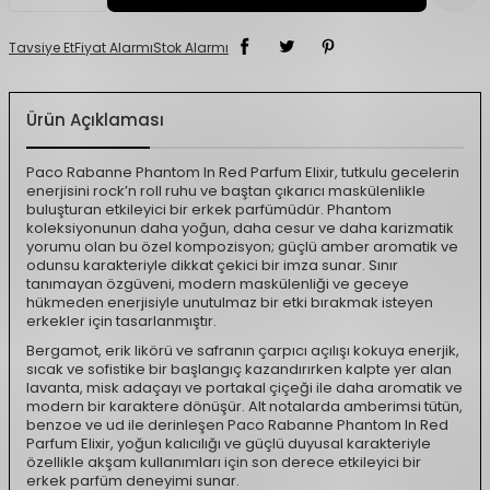
Tavsiye Et
Fiyat Alarmı
Stok Alarmı
Ürün Açıklaması
Paco Rabanne Phantom In Red Parfum Elixir, tutkulu gecelerin
enerjisini rock’n roll ruhu ve baştan çıkarıcı maskülenlikle
buluşturan etkileyici bir erkek parfümüdür. Phantom
koleksiyonunun daha yoğun, daha cesur ve daha karizmatik
yorumu olan bu özel kompozisyon; güçlü amber aromatik ve
odunsu karakteriyle dikkat çekici bir imza sunar. Sınır
tanımayan özgüveni, modern maskülenliği ve geceye
hükmeden enerjisiyle unutulmaz bir etki bırakmak isteyen
erkekler için tasarlanmıştır.
Bergamot, erik likörü ve safranın çarpıcı açılışı kokuya enerjik,
sıcak ve sofistike bir başlangıç kazandırırken kalpte yer alan
lavanta, misk adaçayı ve portakal çiçeği ile daha aromatik ve
modern bir karaktere dönüşür. Alt notalarda amberimsi tütün,
benzoe ve ud ile derinleşen Paco Rabanne Phantom In Red
Parfum Elixir, yoğun kalıcılığı ve güçlü duyusal karakteriyle
özellikle akşam kullanımları için son derece etkileyici bir
erkek parfüm deneyimi sunar.