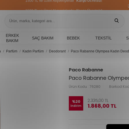
1500 TL ve Üzeri Alışverişlerde
Kargo Ücretsiz!
1500 TL ve Üzeri Alışverişlerde
Kargo Ücretsiz!
1500 TL ve Üzeri Alışverişlerde
Kargo Ücretsiz!
ERKEK
SAÇ BAKIM
BEBEK
TEKSTIL
S
BAKIM
a
Parfüm
Kadın Parfüm
Deodorant
Paco Rabanne Olympea Kadın Deodo
Paco Rabanne
Paco Rabanne Olympea
Ürün Kodu :
76280
Barkod Kod
2.335,00
TL
%
20
1.868,00
TL
İndirim