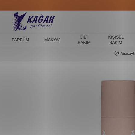
CILT
KIŞISEL
PARFÜM
MAKYAJ
BAKIM
BAKIM
Anasayf