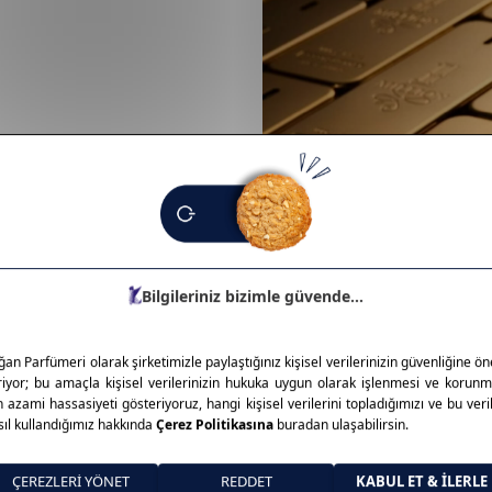
nyasında fark yaratan bir
 şişe tasarımları ve yoğun, kalıcı
 deneyimi sunar. Cesur