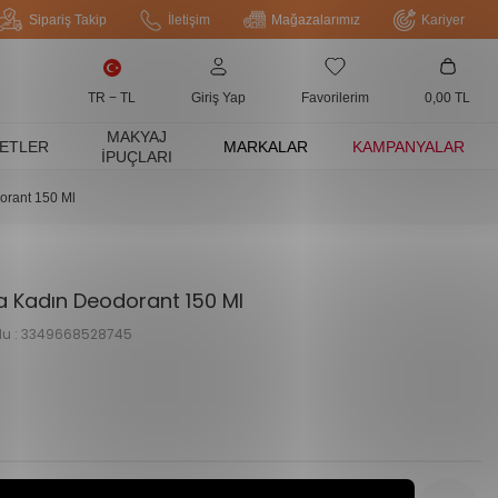
Sipariş Takip
İletişim
Mağazalarımız
Kariyer
TR − TL
Giriş Yap
Favorilerim
0,00
TL
MAKYAJ
ETLER
MARKALAR
KAMPANYALAR
İPUÇLARI
rant 150 Ml
 Kadın Deodorant 150 Ml
u :
3349668528745