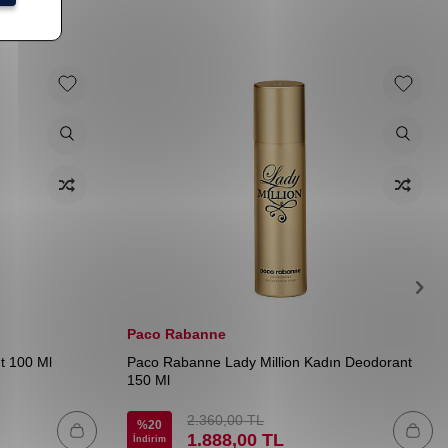
Paco Rabanne
t 100 Ml
Paco Rabanne Lady Million Kadın Deodorant
150 Ml
2.360,00
TL
%
20
1.888,00
TL
İndirim