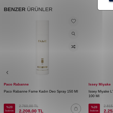
BENZER
ÜRÜNLER
Paco Rabanne
Issey Miyake
Paco Rabanne Fame Kadın Deo Spray 150 Ml
Issey Miyake L
100 Ml
2.760,00
TL
2.815
%
20
%
20
2.208,00
TL
2.25
İndirim
İndirim