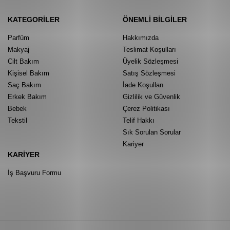
KATEGORILER
ÖNEMLI BILGILER
Parfüm
Hakkımızda
Makyaj
Teslimat Koşulları
Cilt Bakım
Üyelik Sözleşmesi
Kişisel Bakım
Satış Sözleşmesi
Saç Bakım
İade Koşulları
Erkek Bakım
Gizlilik ve Güvenlik
Bebek
Çerez Politikası
Tekstil
Telif Hakkı
Sık Sorulan Sorular
Kariyer
KARIYER
İş Başvuru Formu