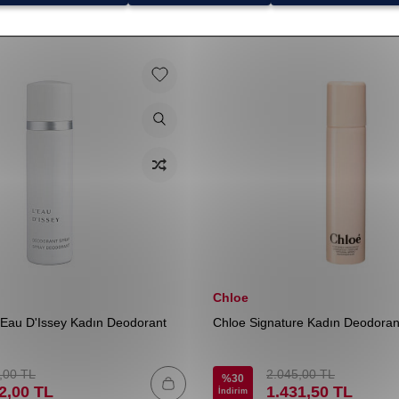
Chloe
'Eau D'Issey Kadın Deodorant
Chloe Signature Kadın Deodoran
,00
TL
2.045,00
TL
%
30
2,00
TL
1.431,50
TL
İndirim