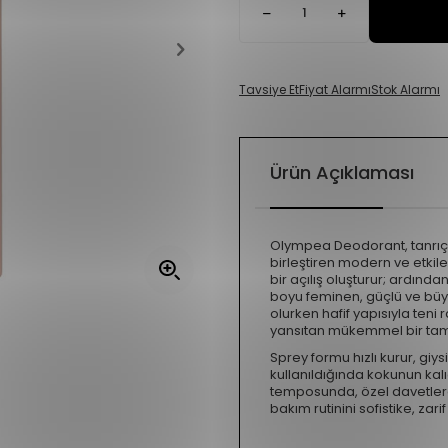
Tavsiye Et
Fiyat Alarmı
Stok Alarmı
Ürün Açıklaması
Olympea Deodorant, tanrıçav
birleştiren modern ve etkiley
bir açılış oluşturur; ardınd
boyu feminen, güçlü ve büyü
olurken hafif yapısıyla ten
yansıtan mükemmel bir tam
Sprey formu hızlı kurur, giy
kullanıldığında kokunun kalıcı
temposunda, özel davetlerde
bakım rutinini sofistike, zar