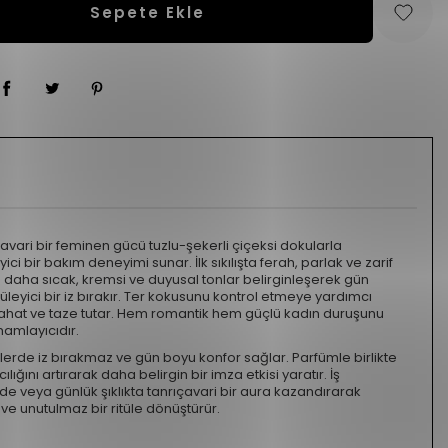
Sepete Ekle
ari bir feminen gücü tuzlu-şekerli çiçeksi dokularla
ici bir bakım deneyimi sunar. İlk sıkılışta ferah, parlak ve zarif
an daha sıcak, kremsi ve duyusal tonlar belirginleşerek gün
leyici bir iz bırakır. Ter kokusunu kontrol etmeye yardımcı
i rahat ve taze tutar. Hem romantik hem güçlü kadın duruşunu
amlayıcıdır.
silerde iz bırakmaz ve gün boyu konfor sağlar. Parfümle birlikte
lığını artırarak daha belirgin bir imza etkisi yaratır. İş
 veya günlük şıklıkta tanrıçavari bir aura kazandırarak
if ve unutulmaz bir ritüle dönüştürür.