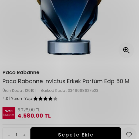
Paco Rabanne
Paco Rabanne Invictus Erkek Parfüm Edp 50 Ml
Ürün Kodu :
126101
Barkod Kodu :
3349668627523
4.0 | Yorum Yap
5.725,00
TL
%
20
4.580,00
TL
İndirim
Sepete Ekle