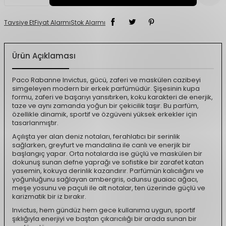
Tavsiye Et
Fiyat Alarmı
Stok Alarmı
Ürün Açıklaması
Paco Rabanne Invictus, gücü, zaferi ve maskülen cazibeyi
simgeleyen modern bir erkek parfümüdür. Şişesinin kupa
formu, zaferi ve başarıyı yansıtırken, koku karakteri de enerjik,
taze ve aynı zamanda yoğun bir çekicilik taşır. Bu parfüm,
özellikle dinamik, sportif ve özgüveni yüksek erkekler için
tasarlanmıştır.
Açılışta yer alan deniz notaları, ferahlatıcı bir serinlik
sağlarken, greyfurt ve mandalina ile canlı ve enerjik bir
başlangıç yapar. Orta notalarda ise güçlü ve maskülen bir
dokunuş sunan defne yaprağı ve sofistike bir zarafet katan
yasemin, kokuya derinlik kazandırır. Parfümün kalıcılığını ve
yoğunluğunu sağlayan ambergris, odunsu guaiac ağacı,
meşe yosunu ve paçuli ile alt notalar, ten üzerinde güçlü ve
karizmatik bir iz bırakır.
Invictus, hem gündüz hem gece kullanıma uygun, sportif
şıklığıyla enerjiyi ve baştan çıkarıcılığı bir arada sunan bir