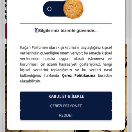
Million” gibi serileri altın detaylı şişe tasarımları ve yoğun,
kalıcı notalarıyla öne çıkar. Enerjik, çarpıcı ve unutulmaz bir
koku deneyimi sunar. Cesur karakterlere güçlü bir imza
bırakır.
Marka Detayı