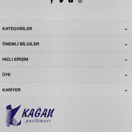
KATEGORILER
ÖNEMLI BILGILER
HIZLI ERIŞIM
ÜYE
KARIYER