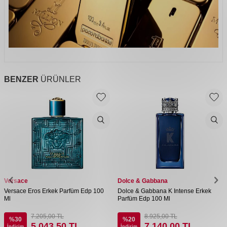
BENZER
ÜRÜNLER
Versace
Dolce & Gabbana
Versace Eros Erkek Parfüm Edp 100
Dolce & Gabbana K Intense Erkek
Ml
Parfüm Edp 100 Ml
7.205,00
TL
8.925,00
TL
%
30
%
20
5.043,50
TL
7.140,00
TL
İndirim
İndirim