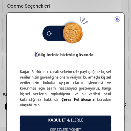
Ödeme Seçenekleri
Yorumlar
Tavsiye Et
İade Koşulları
BENZER
ÜRÜNLER
Yeni Ürün
Yeni Ürün