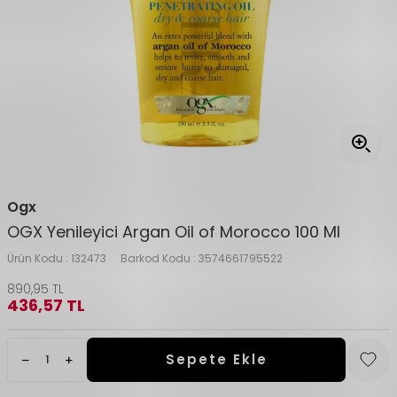
Ogx
OGX Yenileyici Argan Oil of Morocco 100 Ml
Ürün Kodu :
132473
Barkod Kodu :
3574661795522
890,95
TL
436,57
TL
Sepete Ekle