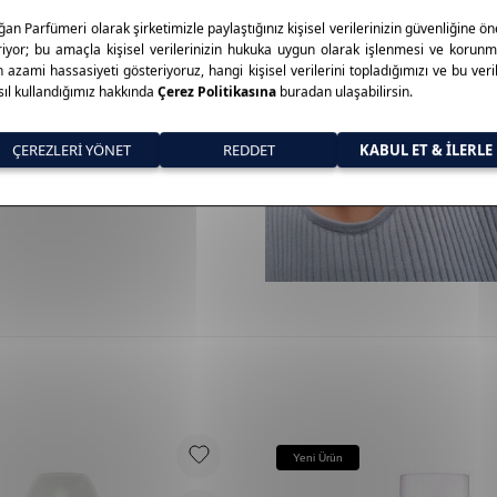
üvenilir markalarından biridir.
n, krem, temizleyici ve
n, dermatolojik olarak test
Yeni Ürün