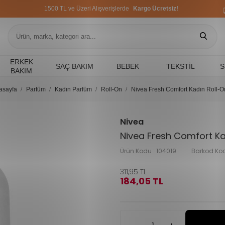
1500 TL ve Üzeri Alışverişlerde
Kargo Ücretsiz!
1500 TL ve Üzeri Alışverişlerde
Kargo Ücretsiz!
1500 TL ve Üzeri Alışverişlerde
Kargo Ücretsiz!
ERKEK
SAÇ BAKIM
BEBEK
TEKSTIL
S
BAKIM
asayfa
Parfüm
Kadın Parfüm
Roll-On
Nivea Fresh Comfort Kadın Roll-O
Nivea
Nivea Fresh Comfort Ka
Ürün Kodu :
104019
Barkod Ko
311,95
TL
184,05
TL