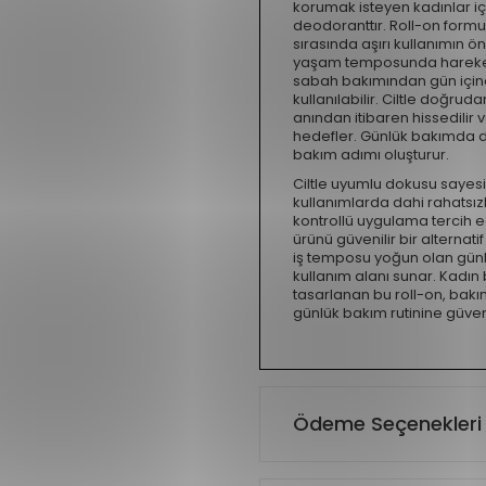
korumak isteyen kadınlar içi
deodoranttır. Roll-on formu
sırasında aşırı kullanımın 
yaşam temposunda hareket h
sabah bakımından gün içinde
kullanılabilir. Ciltle doğr
anından itibaren hissedili
hedefler. Günlük bakımda düze
bakım adımı oluşturur.
Ciltle uyumlu dokusu sayesi
kullanımlarda dahi rahatsız
kontrollü uygulama tercih e
ürünü güvenilir bir alternati
iş temposu yoğun olan günl
kullanım alanı sunar. Kadın 
tasarlanan bu roll-on, bakı
günlük bakım rutinine güvenil
Ödeme Seçenekleri