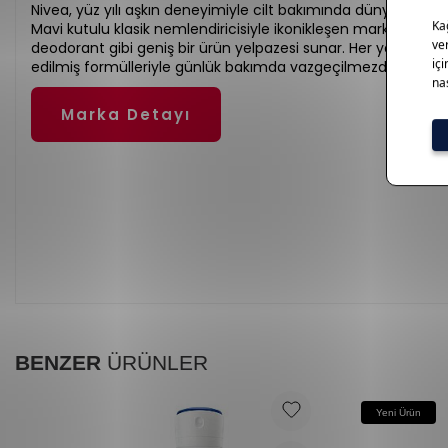
Nivea, yüz yılı aşkın deneyimiyle cilt bakımında dünyanın en g
Mavi kutulu klasik nemlendiricisiyle ikonikleşen marka; losyo
deodorant gibi geniş bir ürün yelpazesi sunar. Her yaşa uygu
edilmiş formülleriyle günlük bakımda vazgeçilmezdir.
Marka Detayı
BENZER
ÜRÜNLER
Yeni Ürün