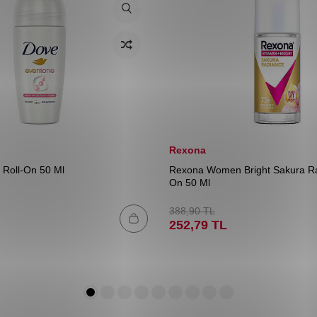
Rexona
 Roll-On 50 Ml
Rexona Women Bright Sakura Ra
On 50 Ml
388,90
TL
252,79
TL