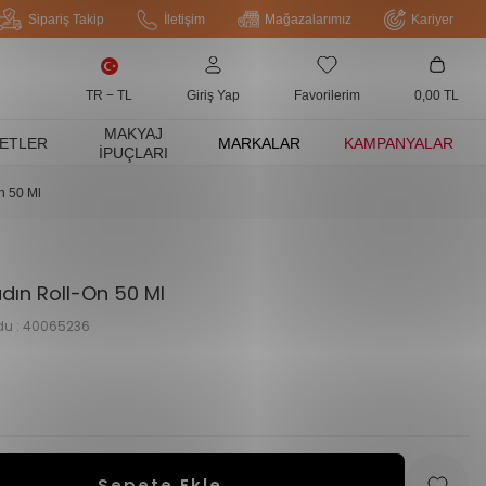
Sipariş Takip
İletişim
Mağazalarımız
Kariyer
TR − TL
Giriş Yap
Favorilerim
0,00
TL
MAKYAJ
ETLER
MARKALAR
KAMPANYALAR
İPUÇLARI
n 50 Ml
dın Roll-On 50 Ml
du :
40065236
Sepete Ekle