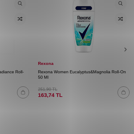
Rexona
diance Roll-
Rexona Women Eucalyptus&Magnolia Roll-On
50 Ml
251,90
TL
163,74
TL