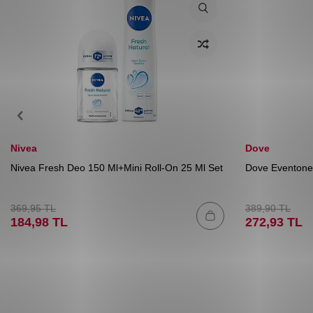
Nivea
Dove
Nivea Fresh Deo 150 Ml+Mini Roll-On 25 Ml Set
Dove Eventone
369,95
TL
389,90
TL
184,98
TL
272,93
TL