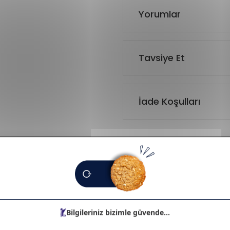
Yorumlar
Tavsiye Et
İade Koşulları