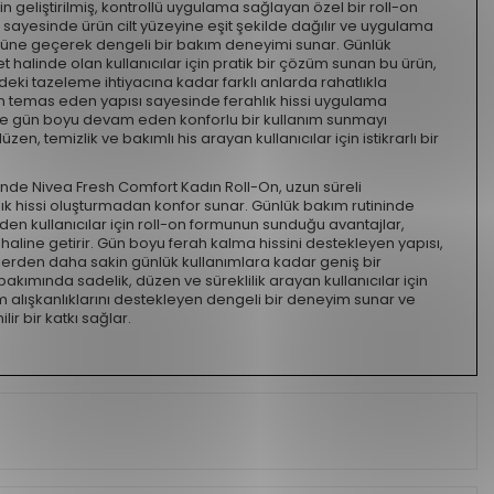
n geliştirilmiş, kontrollü uygulama sağlayan özel bir roll-on
 sayesinde ürün cilt yüzeyine eşit şekilde dağılır ve uygulama
önüne geçerek dengeli bir bakım deneyimi sunar. Günlük
alinde olan kullanıcılar için pratik bir çözüm sunan bu ürün,
ki tazeleme ihtiyacına kadar farklı anlarda rahatlıkla
udan temas eden yapısı sayesinde ferahlık hissi uygulama
r ve gün boyu devam eden konforlu bir kullanım sunmayı
n, temizlik ve bakımlı his arayan kullanıcılar için istikrarlı bir
nde Nivea Fresh Comfort Kadın Roll-On, uzun süreli
lık hissi oluşturmadan konfor sunar. Günlük bakım rutininde
den kullanıcılar için roll-on formunun sunduğu avantajlar,
f haline getirir. Gün boyu ferah kalma hissini destekleyen yapısı,
erden daha sakin günlük kullanımlara kadar geniş bir
bakımında sadelik, düzen ve süreklilik arayan kullanıcılar için
m alışkanlıklarını destekleyen dengeli bir deneyim sunar ve
ir bir katkı sağlar.