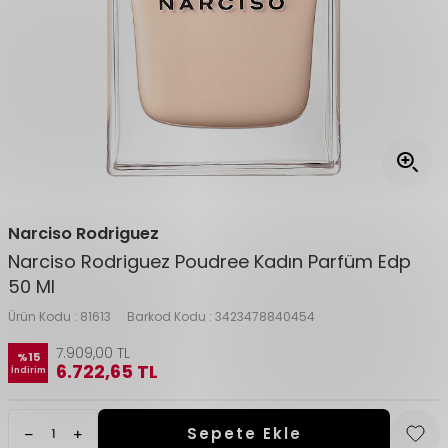
Narciso Rodriguez
Narciso Rodriguez Poudree Kadın Parfüm Edp
50 Ml
Ürün Kodu :
81613
Barkod Kodu :
3423478840454
7.909,00
TL
%
15
6.722,65
TL
İndirim
Sepete Ekle