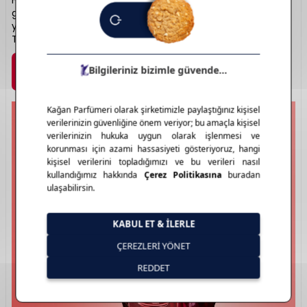
Him” koleksiyonları misk bazlı imza kokularıyla sadelikten
gelen ihtişamı yansıtır. Şık ve sade şişe tasarımları, kalıcılığı
yüksek içeriklerle birleşerek sofistike bir imza oluşturur.
Teninizle bütünleşen kokuların adresidir.
Marka Detayı