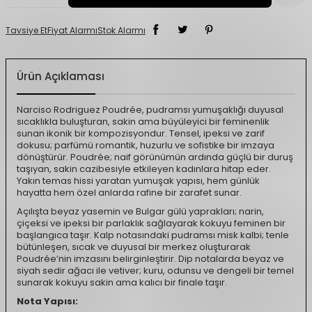
Tavsiye Et
Fiyat Alarmı
Stok Alarmı
Ürün Açıklaması
Narciso Rodriguez Poudrée, pudramsı yumuşaklığı duyusal
sıcaklıkla buluşturan, sakin ama büyüleyici bir feminenlik
sunan ikonik bir kompozisyondur. Tensel, ipeksi ve zarif
dokusu; parfümü romantik, huzurlu ve sofistike bir imzaya
dönüştürür. Poudrée; naif görünümün ardında güçlü bir duruş
taşıyan, sakin cazibesiyle etkileyen kadınlara hitap eder.
Yakın temas hissi yaratan yumuşak yapısı, hem günlük
hayatta hem özel anlarda rafine bir zarafet sunar.
Açılışta beyaz yasemin ve Bulgar gülü yaprakları; narin,
çiçeksi ve ipeksi bir parlaklık sağlayarak kokuyu feminen bir
başlangıca taşır. Kalp notasındaki pudramsı misk kalbi; tenle
bütünleşen, sıcak ve duyusal bir merkez oluşturarak
Poudrée’nin imzasını belirginleştirir. Dip notalarda beyaz ve
siyah sedir ağacı ile vetiver; kuru, odunsu ve dengeli bir temel
sunarak kokuyu sakin ama kalıcı bir finale taşır.
Nota Yapısı: