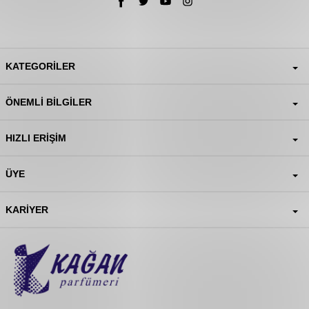
KATEGORILER
ÖNEMLI BILGILER
HIZLI ERIŞIM
ÜYE
KARIYER