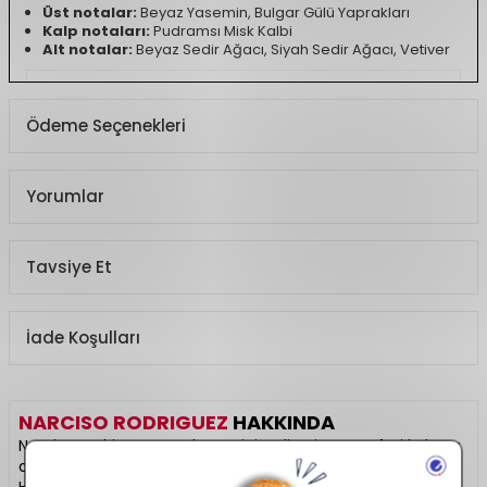
Üst notalar:
Beyaz Yasemin, Bulgar Gülü Yaprakları
Kalp notaları:
Pudramsı Misk Kalbi
Alt notalar:
Beyaz Sedir Ağacı, Siyah Sedir Ağacı, Vetiver
Ürün Açıklaması
Ödeme Seçenekleri
Koku Türü
Çiçeksi, Odunsu,
Pudramsı
Yorumlar
Tavsiye Et
İade Koşulları
NARCISO RODRIGUEZ
HAKKINDA
Narciso Rodriguez, modern minimalizmi ve zarafeti kokuya
dönüştüren lüks bir parfüm markasıdır. “For Her” ve “For