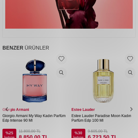
BENZER
ÜRÜNLER
Giorgio Armani
Estee Lauder
Giorgio Armani My Way Kadın Parfüm
Estee Lauder Paradise Moon Kadın
Edp Intense 90 Ml
Parfüm Edp 100 Ml
11.800,00
TL
9.605,00
TL
%
25
%
30
8.850,00
TL
6.723,50
TL
İndirim
İndirim