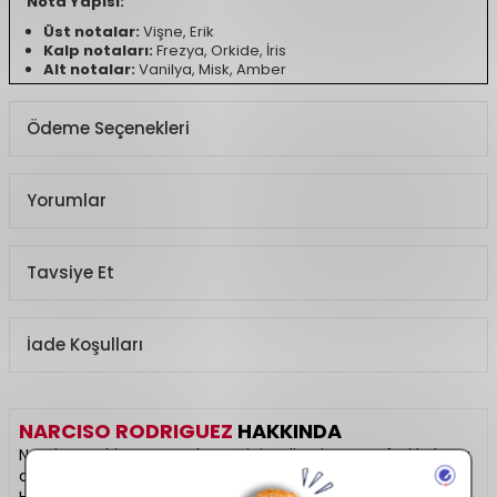
Nota Yapısı:
Üst notalar:
Vişne, Erik
Kalp notaları:
Frezya, Orkide, İris
Alt notalar:
Vanilya, Misk, Amber
Ürün Açıklaması
Ödeme Seçenekleri
Koku Türü
Çiçeksi, Vanilyalı,
Pudramsı
Yorumlar
Tavsiye Et
İade Koşulları
NARCISO RODRIGUEZ
HAKKINDA
Narciso Rodriguez, modern minimalizmi ve zarafeti kokuya
dönüştüren lüks bir parfüm markasıdır. “For Her” ve “For