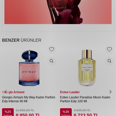
BENZER
ÜRÜNLER
Giorgio Armani
Estee Lauder
Giorgio Armani My Way Kadın Parfüm
Estee Lauder Paradise Moon Kadın
Edp Intense 90 Ml
Parfüm Edp 100 Ml
11.800,00
TL
9.605,00
TL
%
25
%
30
8.850,00
TL
6.723,50
TL
İndirim
İndirim