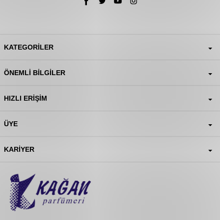
KATEGORILER
ÖNEMLI BILGILER
HIZLI ERIŞIM
ÜYE
KARIYER