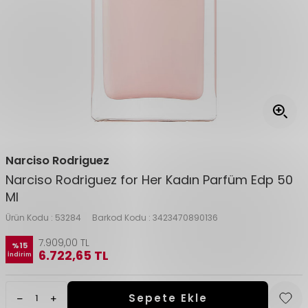
Narciso Rodriguez
Narciso Rodriguez for Her Kadın Parfüm Edp 50
Ml
Ürün Kodu :
53284
Barkod Kodu :
3423470890136
7.909,00
TL
%
15
6.722,65
TL
İndirim
Sepete Ekle