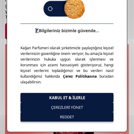
Him” koleksiyonları misk bazlı imza kokularıyla sadelikten
gelen ihtişamı yansıtır. Şık ve sade şişe tasarımları, kalıcılığı
yüksek içeriklerle birleşerek sofistike bir imza oluşturur.
Teninizle bütünleşen kokuların adresidir.
Marka Detayı