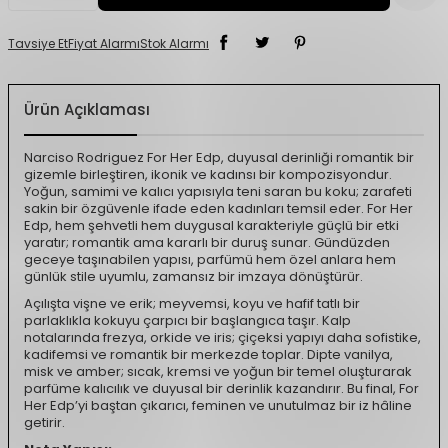
Tavsiye Et
Fiyat Alarmı
Stok Alarmı
Ürün Açıklaması
Narciso Rodriguez For Her Edp, duyusal derinliği romantik bir
gizemle birleştiren, ikonik ve kadınsı bir kompozisyondur.
Yoğun, samimi ve kalıcı yapısıyla teni saran bu koku; zarafeti
sakin bir özgüvenle ifade eden kadınları temsil eder. For Her
Edp, hem şehvetli hem duygusal karakteriyle güçlü bir etki
yaratır; romantik ama kararlı bir duruş sunar. Gündüzden
geceye taşınabilen yapısı, parfümü hem özel anlara hem
günlük stile uyumlu, zamansız bir imzaya dönüştürür.
Açılışta vişne ve erik; meyvemsi, koyu ve hafif tatlı bir
parlaklıkla kokuyu çarpıcı bir başlangıca taşır. Kalp
notalarında frezya, orkide ve iris; çiçeksi yapıyı daha sofistike,
kadifemsi ve romantik bir merkezde toplar. Dipte vanilya,
misk ve amber; sıcak, kremsi ve yoğun bir temel oluşturarak
parfüme kalıcılık ve duyusal bir derinlik kazandırır. Bu final, For
Her Edp’yi baştan çıkarıcı, feminen ve unutulmaz bir iz hâline
getirir.