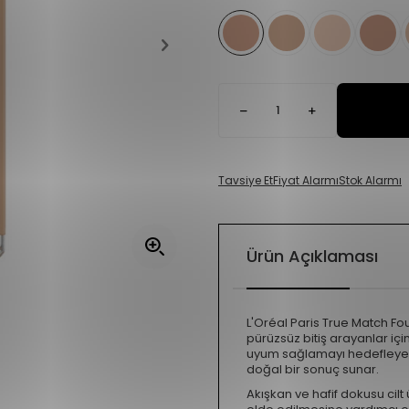
Tavsiye Et
Fiyat Alarmı
Stok Alarmı
Ürün Açıklaması
L'Oréal Paris True Match Fo
pürüzsüz bitiş arayanlar için
uyum sağlamayı hedefleyen
doğal bir sonuç sunar.
Akışkan ve hafif dokusu cil