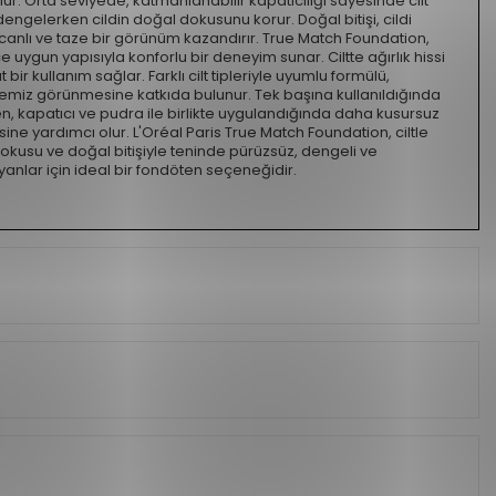
r. Orta seviyede, katmanlanabilir kapatıcılığı sayesinde cilt
 dengelerken cildin doğal dokusunu korur. Doğal bitişi, cildi
lı ve taze bir görünüm kazandırır. True Match Foundation,
uygun yapısıyla konforlu bir deneyim sunar. Ciltte ağırlık hissi
r kullanım sağlar. Farklı cilt tipleriyle uyumlu formülü,
emiz görünmesine katkıda bulunur. Tek başına kullanıldığında
n, kapatıcı ve pudra ile birlikte uygulandığında daha kusursuz
ine yardımcı olur. L'Oréal Paris True Match Foundation, ciltle
okusu ve doğal bitişiyle teninde pürüzsüz, dengeli ve
nlar için ideal bir fondöten seçeneğidir.