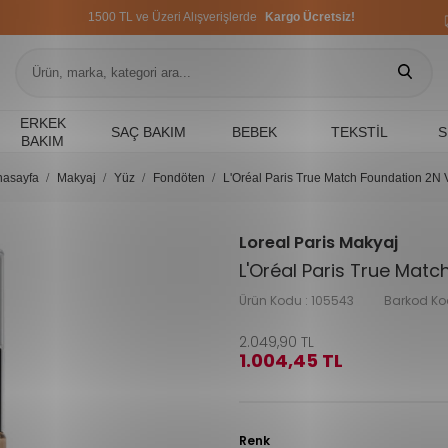
1500 TL ve Üzeri Alışverişlerde
Kargo Ücretsiz!
1500 TL ve Üzeri Alışverişlerde
Kargo Ücretsiz!
1500 TL ve Üzeri Alışverişlerde
Kargo Ücretsiz!
ERKEK
SAÇ BAKIM
BEBEK
TEKSTIL
S
BAKIM
nasayfa
Makyaj
Yüz
Fondöten
L'Oréal Paris True Match Foundation 2N V
Loreal Paris Makyaj
L'Oréal Paris True Matc
Ürün Kodu :
105543
Barkod Ko
2.049,90
TL
1.004,45
TL
Renk