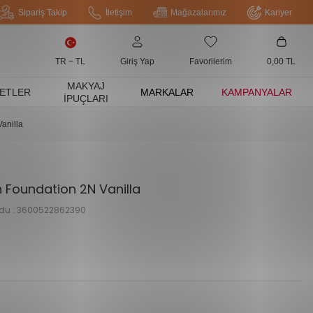
Sipariş Takip
İletişim
Mağazalarımız
Kariyer
TR − TL
Giriş Yap
Favorilerim
0,00
TL
MAKYAJ
ETLER
MARKALAR
KAMPANYALAR
İPUÇLARI
anilla
h Foundation 2N Vanilla
du :
3600522862390