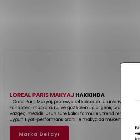
LOREAL PARIS MAKYAJ
HAKKINDA
L’Oréal Paris Makyaj, profesyonel kalitedeki ürünleriyle her tar
Fondöten, maskara, ruj ve göz kalemi gibi geniş ürün yelpaz
vazgeçilmezidir. Uzun süre kalıcı formüller, trend renkler ve ci
Uygun fiyat-performans oranı ile makyajda mükemmelliğin 
Marka Detayı