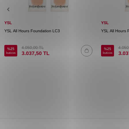
YSL
YSL
YSL All Hours Foundation LC3
YSL All Hours 
4.050,00
TL
4.050
%
25
%
25
3.037,50
TL
3.03
İndirim
İndirim