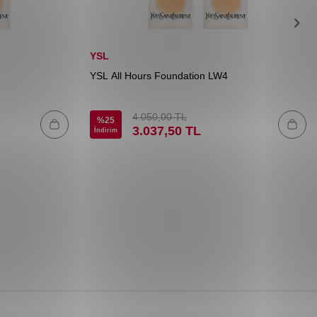
YSL
YSL All Hours Foundation LW4
4.050,00
TL
%
25
3.037,50
TL
İndirim