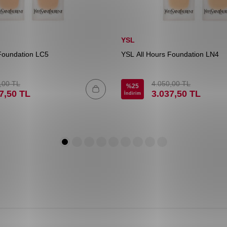
YSL
Foundation LC5
YSL All Hours Foundation LN4
,00
TL
4.050,00
TL
%
25
7,50
TL
3.037,50
TL
İndirim