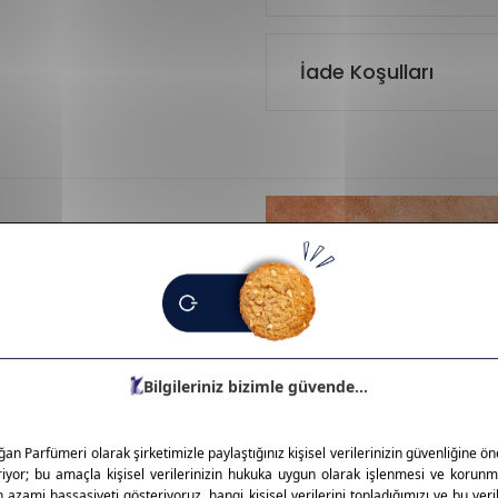
İade Koşulları
za ve cilt tipine hitap eder.
esiyle makyaj severlerin
lt dostu içeriklerle öne çıkar.
anahtarıdır.