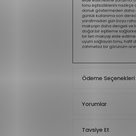
elde edilmesine yardımcı olu
tonu eşitsizliklerini nazikçe
donuk göstermeden daha can
günlük kullanıma son derece 
yaratmadan gün boyu rahat bi
makyajın daha dengeli ve t
doğal bir eşitleme sağlarke
bir ten makyajı elde edilmes
uyum sağlayan tonu, hafif d
zahmetsiz bir görünüm araya
Ödeme Seçenekleri
Yorumlar
Tavsiye Et