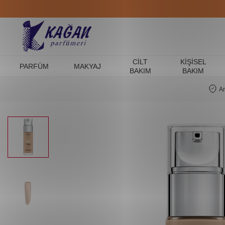
CILT
KIŞISEL
PARFÜM
MAKYAJ
BAKIM
BAKIM
A