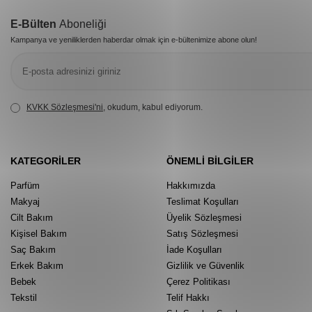
E-Bülten
Aboneliği
Kampanya ve yeniliklerden haberdar olmak için e-bültenimize abone olun!
KVKK Sözleşmesi'ni
, okudum, kabul ediyorum.
KATEGORILER
ÖNEMLI BILGILER
Parfüm
Hakkımızda
Makyaj
Teslimat Koşulları
Cilt Bakım
Üyelik Sözleşmesi
Kişisel Bakım
Satış Sözleşmesi
Saç Bakım
İade Koşulları
Erkek Bakım
Gizlilik ve Güvenlik
Bebek
Çerez Politikası
Tekstil
Telif Hakkı