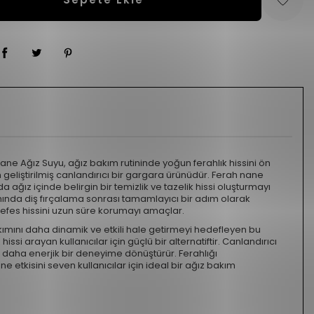
Nane Ağız Suyu, ağız bakım rutininde yoğun ferahlık hissini ön
in geliştirilmiş canlandırıcı bir gargara ürünüdür. Ferah nane
 ağız içinde belirgin bir temizlik ve tazelik hissi oluşturmayı
mında diş fırçalama sonrası tamamlayıcı bir adım olarak
 nefes hissini uzun süre korumayı amaçlar.
ımını daha dinamik ve etkili hale getirmeyi hedefleyen bu
issi arayan kullanıcılar için güçlü bir alternatiftir. Canlandırıcı
i daha enerjik bir deneyime dönüştürür. Ferahlığı
e etkisini seven kullanıcılar için ideal bir ağız bakım