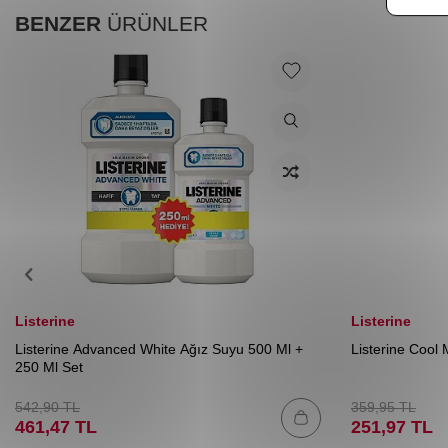
BENZER
ÜRÜNLER
Listerine
Listerine
Listerine Advanced White Ağız Suyu 500 Ml +
Listerine Cool
250 Ml Set
542,90
TL
359,95
TL
461,47
TL
251,97
TL