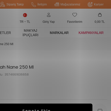
Sipariş Takip
İletişim
Mağazalarımız
Kariyer
TR − TL
Giriş Yap
Favorilerim
0,00
TL
MAKYAJ
ETLER
MARKALAR
KAMPANYALAR
İPUÇLARI
ane 250 Ml
erah Nane 250 Ml
u :
3574661636658
Sepete Ekle