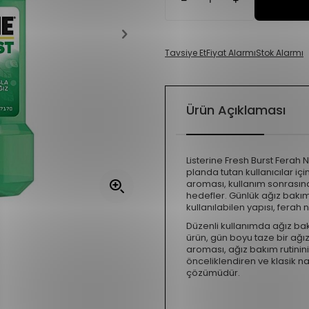
Tavsiye Et
Fiyat Alarmı
Stok Alarmı
Ürün Açıklaması
Listerine Fresh Burst Ferah 
planda tutan kullanıcılar iç
aroması, kullanım sonrasında
hedefler. Günlük ağız bakı
kullanılabilen yapısı, ferah
Düzenli kullanımda ağız bak
ürün, gün boyu taze bir ağız h
aroması, ağız bakım rutinin
önceliklendiren ve klasik nan
çözümüdür.