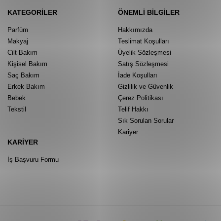
KATEGORILER
ÖNEMLI BILGILER
Parfüm
Hakkımızda
Makyaj
Teslimat Koşulları
Cilt Bakım
Üyelik Sözleşmesi
Kişisel Bakım
Satış Sözleşmesi
Saç Bakım
İade Koşulları
Erkek Bakım
Gizlilik ve Güvenlik
Bebek
Çerez Politikası
Tekstil
Telif Hakkı
Sık Sorulan Sorular
Kariyer
KARIYER
İş Başvuru Formu