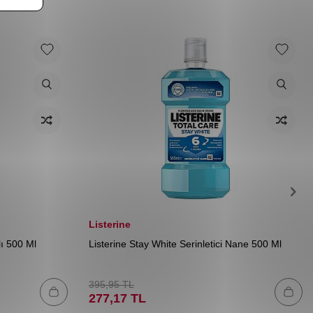
Listerine
ı 500 Ml
Listerine Stay White Serinletici Nane 500 Ml
395,95
TL
277,17
TL