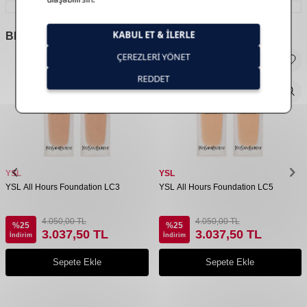
BENZER
ÜRÜNLER
YSL
YSL
YSL All Hours Foundation LC3
YSL All Hours Foundation LC5
4.050,00
TL
4.050,00
TL
%
25
%
25
3.037,50
TL
3.037,50
TL
İndirim
İndirim
Sepete Ekle
Sepete Ekle