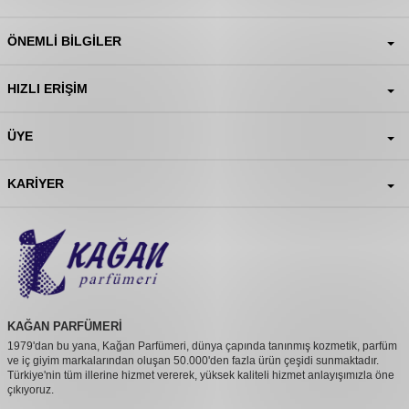
ÖNEMLI BILGILER
HIZLI ERIŞIM
ÜYE
KARIYER
KAĞAN PARFÜMERİ
1979'dan bu yana, Kağan Parfümeri, dünya çapında tanınmış kozmetik, parfüm
ve iç giyim markalarından oluşan 50.000'den fazla ürün çeşidi sunmaktadır.
Türkiye'nin tüm illerine hizmet vererek, yüksek kaliteli hizmet anlayışımızla öne
çıkıyoruz.