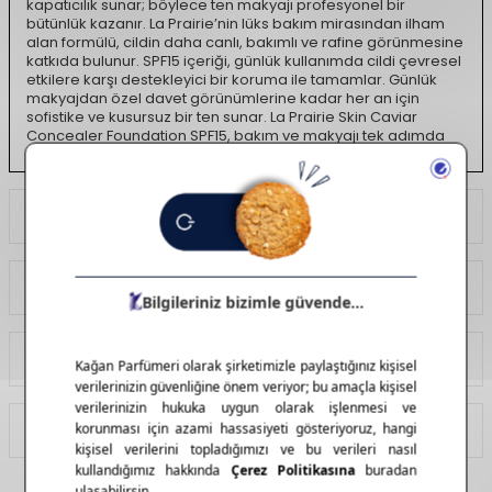
kapatıcılık sunar; böylece ten makyajı profesyonel bir
bütünlük kazanır. La Prairie’nin lüks bakım mirasından ilham
alan formülü, cildin daha canlı, bakımlı ve rafine görünmesine
katkıda bulunur. SPF15 içeriği, günlük kullanımda cildi çevresel
etkilere karşı destekleyici bir koruma ile tamamlar. Günlük
makyajdan özel davet görünümlerine kadar her an için
sofistike ve kusursuz bir ten sunar. La Prairie Skin Caviar
Concealer Foundation SPF15, bakım ve makyajı tek adımda
birleştiren yenilikçi tasarımı, pürüzsüz bitişi ve lüks dokusuyla
üst düzey bir ten makyajı deneyimi arayanlar için
vazgeçilmez bir seçenektir.
Ödeme Seçenekleri
Yorumlar
Tavsiye Et
İade Koşulları