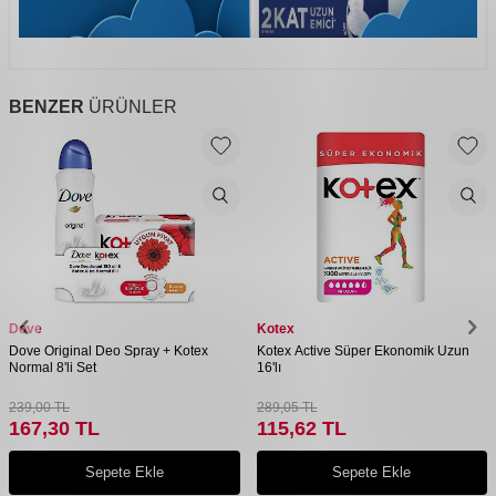
BENZER
ÜRÜNLER
Dove
Kotex
Dove Original Deo Spray + Kotex
Kotex Active Süper Ekonomik Uzun
Normal 8'li Set
16'lı
239,00
TL
289,05
TL
167,30
TL
115,62
TL
Sepete Ekle
Sepete Ekle