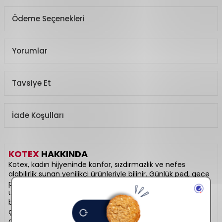
Ödeme Seçenekleri
Yorumlar
Tavsiye Et
İade Koşulları
KOTEX
HAKKINDA
Kotex, kadın hijyeninde konfor, sızdırmazlık ve nefes
alabilirlik sunan yenilikçi ürünleriyle bilinir. Günlük ped, gece
pedi ve tampon seçenekleriyle farklı ihtiyaçlara çözüm
üretir. Hareket özgürlüğünü destekleyen ince yapısı ile gün
boyu rahatlık sağlar. Kadınların hassas dönemlerinde en
çok güvendiği markalardan biridir. Hijyenik günlerin
destekçisi: Kotex.