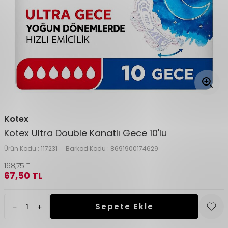
Kotex
Kotex Ultra Double Kanatlı Gece 10'lu
Ürün Kodu :
117231
Barkod Kodu :
8691900174629
168,75
TL
67,50
TL
Sepete Ekle