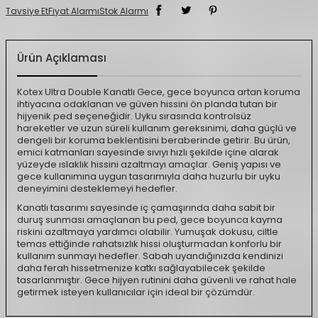
Tavsiye Et
Fiyat Alarmı
Stok Alarmı
Ürün Açıklaması
Kotex Ultra Double Kanatlı Gece, gece boyunca artan koruma
ihtiyacına odaklanan ve güven hissini ön planda tutan bir
hijyenik ped seçeneğidir. Uyku sırasında kontrolsüz
hareketler ve uzun süreli kullanım gereksinimi, daha güçlü ve
dengeli bir koruma beklentisini beraberinde getirir. Bu ürün,
emici katmanları sayesinde sıvıyı hızlı şekilde içine alarak
yüzeyde ıslaklık hissini azaltmayı amaçlar. Geniş yapısı ve
gece kullanımına uygun tasarımıyla daha huzurlu bir uyku
deneyimini desteklemeyi hedefler.
Kanatlı tasarımı sayesinde iç çamaşırında daha sabit bir
duruş sunması amaçlanan bu ped, gece boyunca kayma
riskini azaltmaya yardımcı olabilir. Yumuşak dokusu, ciltle
temas ettiğinde rahatsızlık hissi oluşturmadan konforlu bir
kullanım sunmayı hedefler. Sabah uyandığınızda kendinizi
daha ferah hissetmenize katkı sağlayabilecek şekilde
tasarlanmıştır. Gece hijyen rutinini daha güvenli ve rahat hale
getirmek isteyen kullanıcılar için ideal bir çözümdür.