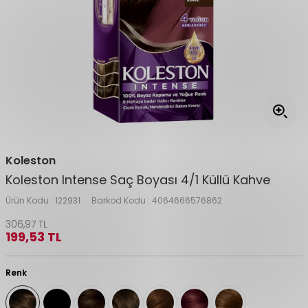
Koleston
Koleston Intense Saç Boyası 4/1 Küllü Kahve
Ürün Kodu :
122931
Barkod Kodu :
4064666576862
306,97
TL
199,53
TL
Renk