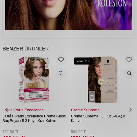
BENZER
ÜRÜNLER
Yeni Ürün
Loreal Paris Excellence
Creme Supreme
L'Oréal Paris Excellence Creme Gloss
Creme Supreme Full Kit 6-0 Açık
Saç Boyası 5.3 Koyu Kızıl Kahve
Kahve
782,50
TL
599,00
TL