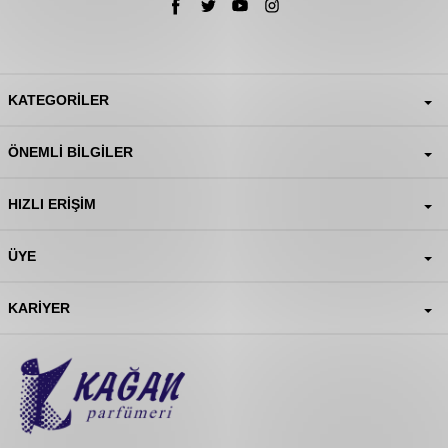
KATEGORILER
ÖNEMLI BILGILER
HIZLI ERIŞIM
ÜYE
KARIYER