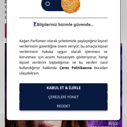
performansa sahip, bakım etkili formüller içerir. Parlak ve
canlı renk tonlarıyla dikkat çeker. Saç telini güçlendiren
içerikleri sayesinde yıpranmayı azaltır. Güçlü renklerin
adresi: Koleston.
Marka Detayı