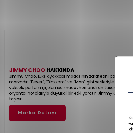
JIMMY CHOO
HAKKINDA
Jimmy Choo, lüks ayakkabı modasının zarafetini parfümlerine
markadır. “Fever”, “Blossom” ve “Man” gibi serileriyle kadınsı ve
yüksek, parfüm şişeleri ise mücevheri andıran tasarımlara s
oryantal notalarıyla duyusal bir etki yaratır. Jimmy Choo ile k
taşınır.
Marka Detayı