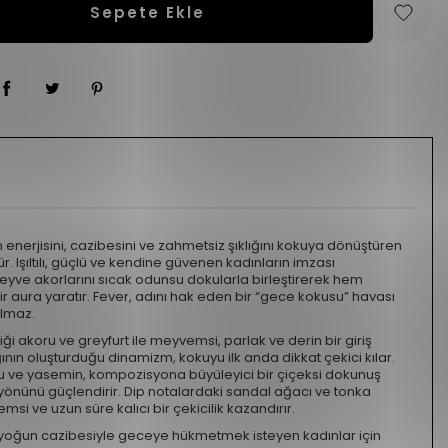
Sepete Ekle
nerjisini, cazibesini ve zahmetsiz şıklığını kokuya dönüştüren
r. Işıltılı, güçlü ve kendine güvenen kadınların imzası
 meyve akorlarını sıcak odunsu dokularla birleştirerek hem
r aura yaratır. Fever, adını hak eden bir “gece kokusu” havası
ulmaz.
ği akoru ve greyfurt ile meyvemsi, parlak ve derin bir giriş
ığının oluşturduğu dinamizm, kokuyu ilk anda dikkat çekici kılar.
 ve yasemin, kompozisyona büyüleyici bir çiçeksi dokunuş
yönünü güçlendirir. Dip notalardaki sandal ağacı ve tonka
msi ve uzun süre kalıcı bir çekicilik kazandırır.
e yoğun cazibesiyle geceye hükmetmek isteyen kadınlar için