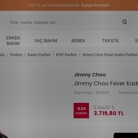
1500 TL ve Üzeri Alışverişlerde
Kargo Ücretsiz!
1500 TL ve Üzeri Alışverişlerde
Kargo Ücretsiz!
1500 TL ve Üzeri Alışverişlerde
Kargo Ücretsiz!
ERKEK
SAÇ BAKIM
BEBEK
TEKSTIL
S
BAKIM
yfa
Parfüm
Kadın Parfüm
EDP Parfüm
Jimmy Choo Fever Kadın Parfüm
Jimmy Choo
Jimmy Choo Fever Kadı
Ürün Kodu :
106900
Barkod Ko
5.314,00
TL
%
30
3.719,80
TL
İndirim