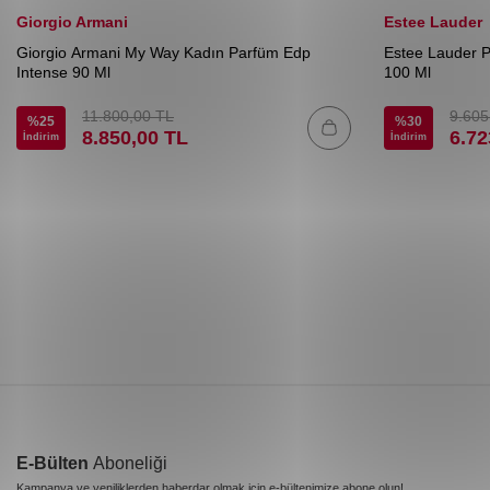
Giorgio Armani
Estee Lauder
Giorgio Armani My Way Kadın Parfüm Edp
Estee Lauder 
Intense 90 Ml
100 Ml
11.800,00
TL
9.605
%
25
%
30
8.850,00
TL
6.72
İndirim
İndirim
E-Bülten
Aboneliği
Kampanya ve yeniliklerden haberdar olmak için e-bültenimize abone olun!