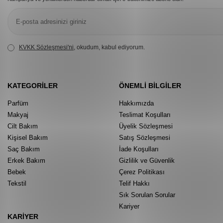
KVKK Sözleşmesi'ni
, okudum, kabul ediyorum.
KATEGORILER
ÖNEMLI BILGILER
Parfüm
Hakkımızda
Makyaj
Teslimat Koşulları
Cilt Bakım
Üyelik Sözleşmesi
Kişisel Bakım
Satış Sözleşmesi
Saç Bakım
İade Koşulları
Erkek Bakım
Gizlilik ve Güvenlik
Bebek
Çerez Politikası
Tekstil
Telif Hakkı
Sık Sorulan Sorular
Kariyer
KARIYER