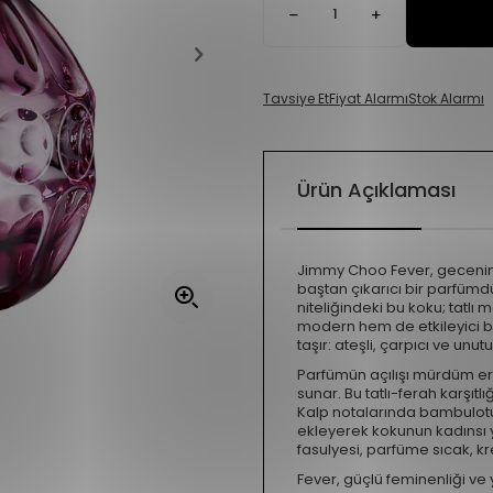
Tavsiye Et
Fiyat Alarmı
Stok Alarmı
Ürün Açıklaması
Jimmy Choo Fever, gecenin e
baştan çıkarıcı bir parfümdü
niteliğindeki bu koku; tatlı
modern hem de etkileyici bi
taşır: ateşli, çarpıcı ve unut
Parfümün açılışı mür­düm eri
sunar. Bu tatlı-ferah karşıtl
Kalp notalarında bambulotu
ekleyerek kokunun kadınsı 
fasulyesi, parfüme sıcak, kre
Fever, güçlü feminenliği v