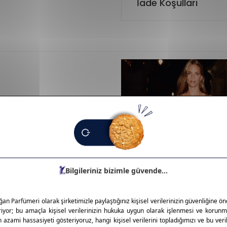
İade Koşulları
 taşıyan sofistike bir
 çekici kokular sunar. Kalıcılığı
ahiptir. Çiçeksi, meyvemsi ve
oku bir lüks aksesuar gibi