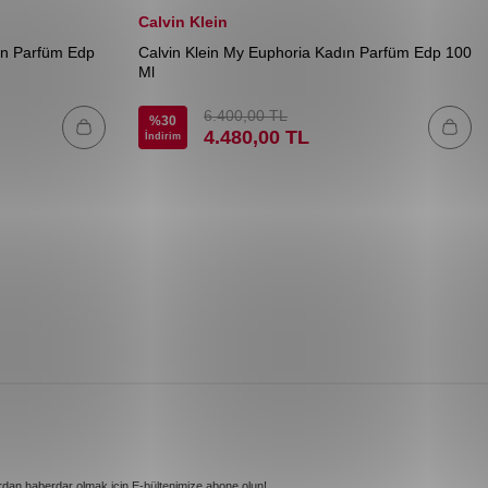
Calvin Klein
ın Parfüm Edp
Calvin Klein My Euphoria Kadın Parfüm Edp 100
Ml
6.400,00
TL
%
30
4.480,00
TL
İndirim
rdan haberdar olmak için E-bültenimize abone olun!