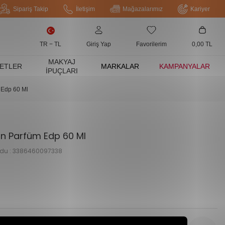
Sipariş Takip
İletişim
Mağazalarımız
Kariyer
TR − TL
Giriş Yap
Favorilerim
0,00
TL
MAKYAJ
ETLER
MARKALAR
KAMPANYALAR
İPUÇLARI
 Edp 60 Ml
n Parfüm Edp 60 Ml
du :
3386460097338