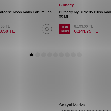
Burberry
Paradise Moon Kadın Parfüm Edp
Burberry My Burberry Blush Kad
90 Ml
,00
TL
8.193,00
TL
%
25
3,50
TL
6.144,75
TL
İndirim
Sosyal
Medya
Takipçilerimize Özel Kampanya ve Fırsatla