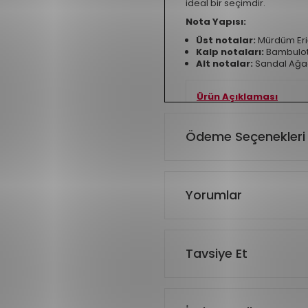
ideal bir seçimdir.
Nota Yapısı:
Üst notalar:
Mür­düm Eri
Kalp notaları:
Bambulot
Alt notalar:
Sandal Ağac
Ürün Açıklaması
Koku Türü
Ödeme Seçenekleri
Yorumlar
Tavsiye Et