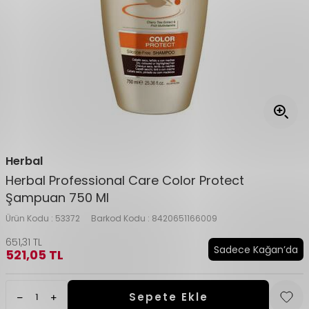
Herbal
Herbal Professional Care Color Protect
Şampuan 750 Ml
Ürün Kodu :
53372
Barkod Kodu :
8420651166009
651,31
TL
Sadece Kağan’da
521,05
TL
Sepete Ekle