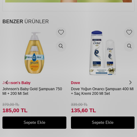
BENZER
ÜRÜNLER
Johnson's Baby
Dove
Johnson's Baby Gold Şampuan 750
Dove Yoğun Onarıcı Şampuan 400 Ml
Ml + 200 Ml Set
+ Saç Kremi 200 Ml Set
370,00
TL
339,00
TL
185,00
TL
135,60
TL
Sepete Ekle
Sepete Ekle