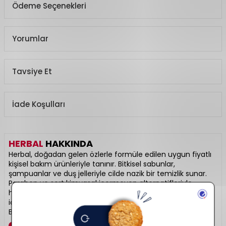
Ödeme Seçenekleri
Yorumlar
Tavsiye Et
İade Koşulları
HERBAL
HAKKINDA
Herbal, doğadan gelen özlerle formüle edilen uygun fiyatlı
kişisel bakım ürünleriyle tanınır. Bitkisel sabunlar,
şampuanlar ve duş jelleriyle cilde nazik bir temizlik sunar.
Paraben ve sert kimyasal içermeyen alternatifleriyle
hassas ciltler için uygundur. Günlük hijyen rutininizi doğal
içeriklerle desteklemek isteyenler için ideal bir markadır.
Bitkisel ferahlığın güvenli adresi: Herbal.