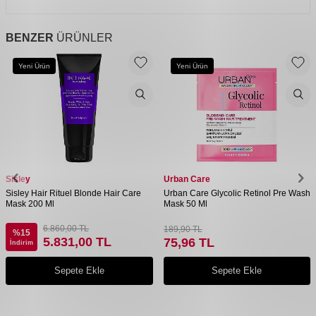
BENZER
ÜRÜNLER
Yeni Ürün
Yeni Ürün
Sisley
Urban Care
Sisley Hair Rituel Blonde Hair Care
Urban Care Glycolic Retinol Pre Wash
Mask 200 Ml
Mask 50 Ml
6.860,00
TL
189,90
TL
%
15
5.831,00
TL
75,96
TL
İndirim
Sepete Ekle
Sepete Ekle