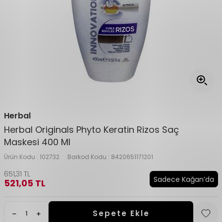
Herbal
Herbal Originals Phyto Keratin Rizos Saç
Maskesi 400 Ml
Ürün Kodu :
102732
Barkod Kodu :
8420651171201
651,31
TL
Sadece Kağan’da
521,05
TL
Sepete Ekle