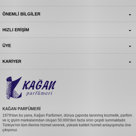
ÖNEMLI BILGILER
HIZLI ERIŞIM
ÜYE
KARIYER
KAĞAN PARFÜMERİ
1979'dan bu yana, Kağan Parfümeri, dünya çapında tanınmış kozmetik, parfüm
ve iç giyim markalarından oluşan 50.000'den fazla ürün çeşidi sunmaktadır.
Türkiye'nin tüm illerine hizmet vererek, yüksek kaliteli hizmet anlayışımızla öne
çıkıyoruz.