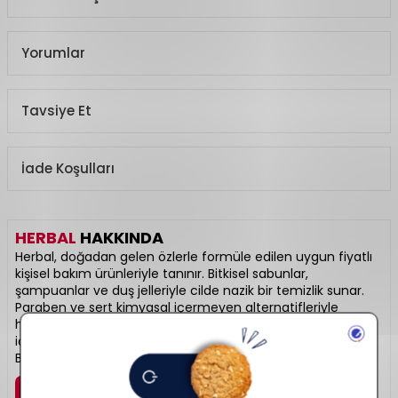
Yorumlar
Tavsiye Et
İade Koşulları
HERBAL
HAKKINDA
Herbal, doğadan gelen özlerle formüle edilen uygun fiyatlı
kişisel bakım ürünleriyle tanınır. Bitkisel sabunlar,
şampuanlar ve duş jelleriyle cilde nazik bir temizlik sunar.
Paraben ve sert kimyasal içermeyen alternatifleriyle
hassas ciltler için uygundur. Günlük hijyen rutininizi doğal
içeriklerle desteklemek isteyenler için ideal bir markadır.
Bitkisel ferahlığın güvenli adresi: Herbal.