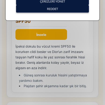
Dior Solar The Protective
Sunscreen For Body Creme
SPF50
İncele
İpeksi dokulu bu vücut kremi SPF50 ile
korurken cildi besler ve Dior’un zarif imzasını
taşıyan hafif koku ile yaz sonrası ferahlık hissi
bırakır. Geniş alanlarda kolay yayılır, beyaz iz
algısını en aza indirir.
Güneş sonrası kuruluk hissini yatıştırmaya
yardımcı bakım.
Plajdan şehir akşamına kadar şık bir bitiş.