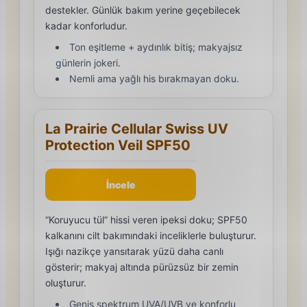
destekler. Günlük bakım yerine geçebilecek
kadar konforludur.
Ton eşitleme + aydınlık bitiş; makyajsız
günlerin jokeri.
Nemli ama yağlı his bırakmayan doku.
La Prairie Cellular Swiss UV
Protection Veil SPF50
İncele
“Koruyucu tül” hissi veren ipeksi doku; SPF50
kalkanını cilt bakımındaki inceliklerle buluşturur.
Işığı nazikçe yansıtarak yüzü daha canlı
gösterir; makyaj altında pürüzsüz bir zemin
oluşturur.
Geniş spektrum UVA/UVB ve konforlu