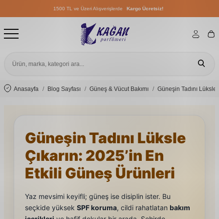
1500 TL ve Üzeri Alışverişlerde
Kargo Ücretsiz!
1500 TL ve Üzeri Alışverişlerde
Kargo Ücretsiz!
1500 TL ve Üzeri Alışverişlerde
Kargo Ücretsiz!
Anasayfa
Blog Sayfası
Güneş & Vücut Bakımı
Güneşin Tadını Lüksle Ç
Güneşin Tadını Lüksle
Çıkarın: 2025’in En
Etkili Güneş Ürünleri
Yaz mevsimi keyifli; güneş ise disiplin ister. Bu
seçkide yüksek
SPF koruma
, cildi rahatlatan
bakım
içerikleri
ve hafif dokular bir arada. Şehirde,