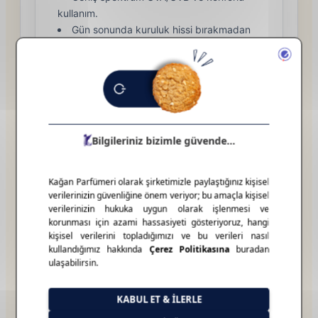
kullanım.
Gün sonunda kuruluk hissi bırakmadan
korur.
Lancôme Sun Soleil Bronzer
SPF50 BB – Bronzlaştırıcı Güneş
Kremi
İncele
Tek adımda
renk eşitleme + bronz ışıltı +
SPF50
. Hafif formül ciltle bütünleşir, gün içinde
ağırlık yapmadan sıcak bir canlılık verir. Tatil
çantasının çok amaçlı üyesi.
Parlak ama yağlı görünmeyen bitiş.
Bronzluğu vurgularken kusurları yumuşatır.