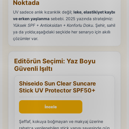
Noktada
UV sadece anlık kızarıklık değil;
leke, elastikiyet kaybı
ve erken yaşlanma
sebebi. 2025 yazında stratejimiz:
Yüksek SPF + Antioksidan + Konforlu Doku
. Şehir, sahil
ya da yolda;aşağıdaki seçkide her senaryo için akıllı
çözümler var.
Editörün Seçimi: Yaz Boyu
Güvenli Işıltı
Shiseido Sun Clear Suncare
Stick UV Protector SPF50+
İncele
Şeffaf, kokuya boğmayan ve makyaj üzerine
rahatça yenilenebilen stick yapısı sayesinde gün