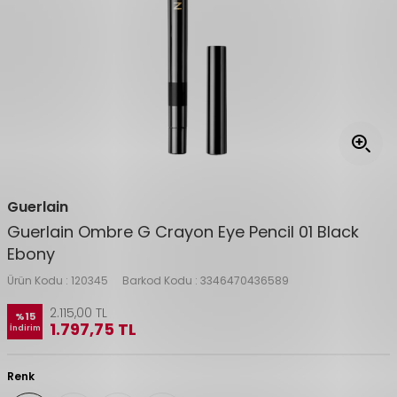
Guerlain
Guerlain Ombre G Crayon Eye Pencil 01 Black
Ebony
Ürün Kodu :
120345
Barkod Kodu :
3346470436589
2.115,00
TL
%
15
1.797,75
TL
İndirim
Renk