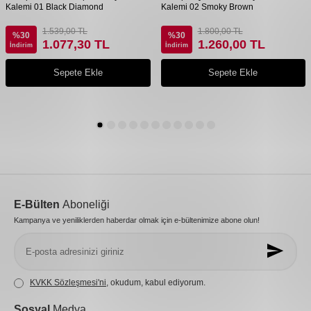
Kalemi 01 Black Diamond
Kalemi 02 Smoky Brown
1.539,00
TL
1.800,00
TL
%
30
%
30
1.077,30
TL
1.260,00
TL
İndirim
İndirim
Sepete Ekle
Sepete Ekle
E-Bülten
Aboneliği
Kampanya ve yeniliklerden haberdar olmak için e-bültenimize abone olun!
KVKK Sözleşmesi'ni
, okudum, kabul ediyorum.
Sosyal
Medya