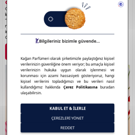
GUERLAIN
HAKKINDA
Guerlain, 1828’den beri parfüm sanatını ustalıkla işleyen
köklü bir Fransız markasıdır. “Mon Guerlain”, “Shalimar” ve
“L’Homme Ideal” gibi serileriyle klasikleşmiştir. Sofistike
notalar, zarif şişeler ve yüksek kaliteli içerikler markanın
imzasıdır. Cilt bakım ürünleriyle de lüks segmentte yer alır.
Gelenekten gelen koku zarafeti: Guerlain.
Marka Detayı