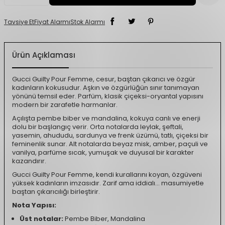
Tavsiye Et
Fiyat Alarmı
Stok Alarmı
Ürün Açıklaması
Gucci Guilty Pour Femme, cesur, baştan çıkarıcı ve özgür
kadınların kokusudur. Aşkın ve özgürlüğün sınır tanımayan
yönünü temsil eder. Parfüm, klasik çiçeksi-oryantal yapısını
modern bir zarafetle harmanlar.
Açılışta pembe biber ve mandalina, kokuya canlı ve enerji
dolu bir başlangıç verir. Orta notalarda leylak, şeftali,
yasemin, ahududu, sardunya ve frenk üzümü, tatlı, çiçeksi bir
feminenlik sunar. Alt notalarda beyaz misk, amber, paçuli ve
vanilya, parfüme sıcak, yumuşak ve duyusal bir karakter
kazandırır.
Gucci Guilty Pour Femme, kendi kurallarını koyan, özgüveni
yüksek kadınların imzasıdır. Zarif ama iddialı… masumiyetle
baştan çıkarıcılığı birleştirir.
Nota Yapısı:
Üst notalar:
Pembe Biber, Mandalina