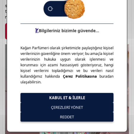
“Bloom” ve “Flora” serileriyle feminen ve maskülen kokular
sunar. Kalıcı ve karakterli notaları, etkileyici şişe
tasarımlarıyla birleşir. Gucci, her parfümüyle bir stil
manifestosu sunar. Lüks kokunun yeniden tanımı: Gucci.
Marka Detayı