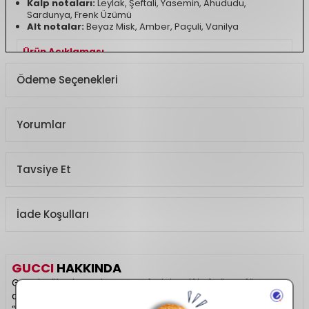
Kalp notaları:
Leylak, Şeftali, Yasemin, Ahududu,
Sardunya, Frenk Üzümü
Alt notalar:
Beyaz Misk, Amber, Paçuli, Vanilya
Ürün Açıklaması
Koku Türü
Çiçeksi, Fresh
Ödeme Seçenekleri
Yorumlar
Tavsiye Et
İade Koşulları
GUCCI
HAKKINDA
Gucci, yüksek modanın zarafetini ve lüksünü parfüm
dünyasında da hissettiren prestijli bir markadır. “Guilty”,