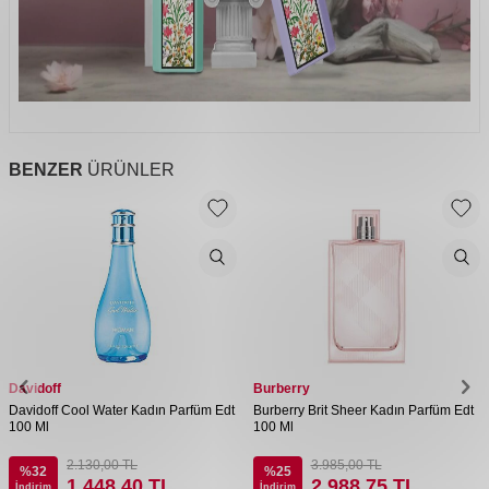
BENZER
ÜRÜNLER
Davidoff
Burberry
Davidoff Cool Water Kadın Parfüm Edt
Burberry Brit Sheer Kadın Parfüm Edt
100 Ml
100 Ml
2.130,00
TL
3.985,00
TL
%
32
%
25
1.448,40
TL
2.988,75
TL
İndirim
İndirim