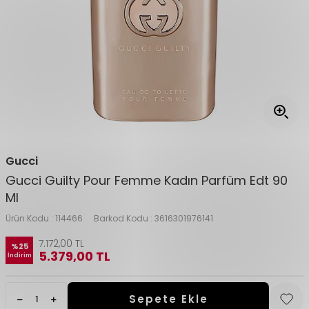
Gucci
Gucci Guilty Pour Femme Kadın Parfüm Edt 90
Ml
Ürün Kodu :
114466
Barkod Kodu :
3616301976141
7.172,00
TL
%
25
5.379,00
TL
İndirim
Sepete Ekle