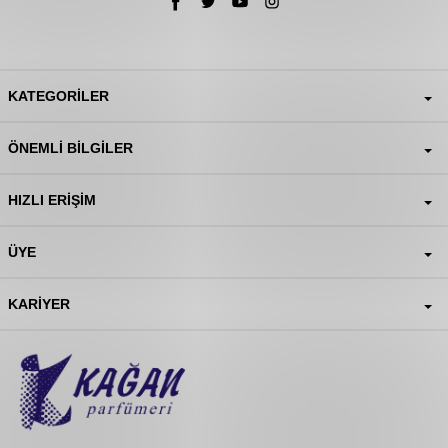
KATEGORILER
ÖNEMLI BILGILER
HIZLI ERIŞIM
ÜYE
KARIYER