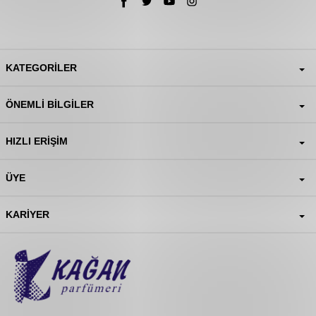
KATEGORILER
ÖNEMLI BILGILER
HIZLI ERIŞIM
ÜYE
KARIYER