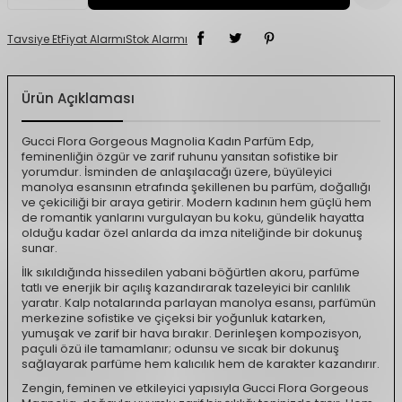
Tavsiye Et
Fiyat Alarmı
Stok Alarmı
Ürün Açıklaması
Gucci Flora Gorgeous Magnolia Kadın Parfüm Edp,
feminenliğin özgür ve zarif ruhunu yansıtan sofistike bir
yorumdur. İsminden de anlaşılacağı üzere, büyüleyici
manolya esansının etrafında şekillenen bu parfüm, doğallığı
ve çekiciliği bir araya getirir. Modern kadının hem güçlü hem
de romantik yanlarını vurgulayan bu koku, gündelik hayatta
olduğu kadar özel anlarda da imza niteliğinde bir dokunuş
sunar.
İlk sıkıldığında hissedilen yabani böğürtlen akoru, parfüme
tatlı ve enerjik bir açılış kazandırarak tazeleyici bir canlılık
yaratır. Kalp notalarında parlayan manolya esansı, parfümün
merkezine sofistike ve çiçeksi bir yoğunluk katarken,
yumuşak ve zarif bir hava bırakır. Derinleşen kompozisyon,
paçuli özü ile tamamlanır; odunsu ve sıcak bir dokunuş
sağlayarak parfüme hem kalıcılık hem de karakter kazandırır.
Zengin, feminen ve etkileyici yapısıyla Gucci Flora Gorgeous