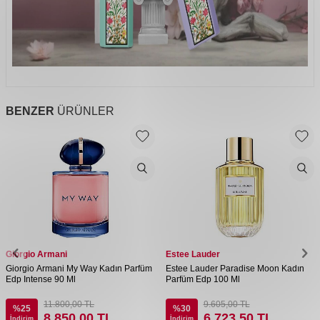
BENZER
ÜRÜNLER
Giorgio Armani
Estee Lauder
Giorgio Armani My Way Kadın Parfüm
Estee Lauder Paradise Moon Kadın
Edp Intense 90 Ml
Parfüm Edp 100 Ml
11.800,00
TL
9.605,00
TL
%
25
%
30
8.850,00
TL
6.723,50
TL
İndirim
İndirim