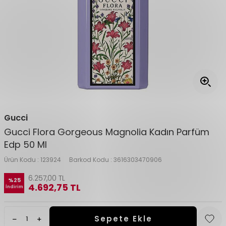
Gucci
Gucci Flora Gorgeous Magnolia Kadın Parfüm
Edp 50 Ml
Ürün Kodu :
123924
Barkod Kodu :
3616303470906
6.257,00
TL
%
25
4.692,75
TL
İndirim
Sepete Ekle