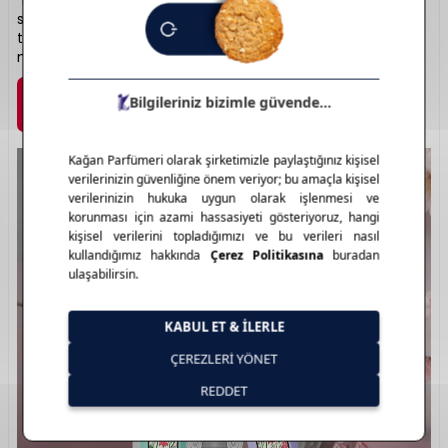
“Bloom” ve “Flora” serileriyle feminen ve maskülen kokular
sunar. Kalıcı ve karakterli notaları, etkileyici şişe
tasarımlarıyla birleşir. Gucci, her parfümüyle bir stil
manifestosu sunar. Lüks kokunun yeniden tanımı: Gucci.
Marka Detayı