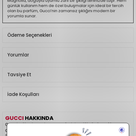
Magnolia, doğayla uyumlu zarif bir şıklığı teninizde taşır. Hem
günlük kullanım hem de özel buluşmalar için ideal bir tercih
olan bu parfüm, Gucci’nin zamansız şıklığını modern bir
yorumla sunar.
Nota Yapısı:
Üst notalar:
Yabani Böğürtlen Akoru
Ödeme Seçenekleri
Kalp notaları:
Manolya Esansı
Alt notalar:
Paçuli Özü
Ürün Açıklaması
Yorumlar
Koku Türü
Çiçeksi, Meyvemsi
Tavsiye Et
İade Koşulları
GUCCI
HAKKINDA
Gucci, yüksek modanın zarafetini ve lüksünü parfüm
dünyasında da hissettiren prestijli bir markadır. “Guilty”,