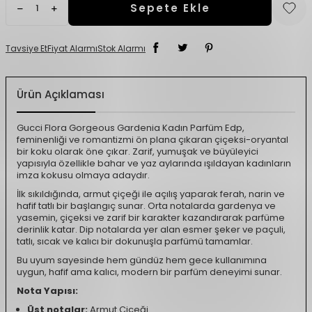
Sepete Ekle
Tavsiye Et
Fiyat Alarmı
Stok Alarmı
Ürün Açıklaması
Gucci Flora Gorgeous Gardenia Kadın Parfüm Edp,
feminenliği ve romantizmi ön plana çıkaran çiçeksi-oryantal
bir koku olarak öne çıkar. Zarif, yumuşak ve büyüleyici
yapısıyla özellikle bahar ve yaz aylarında ışıldayan kadınların
imza kokusu olmaya adaydır.
İlk sıkıldığında, armut çiçeği ile açılış yaparak ferah, narin ve
hafif tatlı bir başlangıç sunar. Orta notalarda gardenya ve
yasemin, çiçeksi ve zarif bir karakter kazandırarak parfüme
derinlik katar. Dip notalarda yer alan esmer şeker ve paçuli,
tatlı, sıcak ve kalıcı bir dokunuşla parfümü tamamlar.
Bu uyum sayesinde hem gündüz hem gece kullanımına
uygun, hafif ama kalıcı, modern bir parfüm deneyimi sunar.
Nota Yapısı:
Üst notalar:
Armut Çiçeği