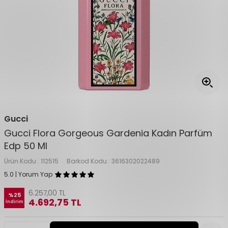
Gucci
Gucci Flora Gorgeous Gardenia Kadın Parfüm
Edp 50 Ml
Ürün Kodu :
112515
Barkod Kodu :
3616302022489
5.0 | Yorum Yap
6.257,00
TL
%
25
4.692,75
TL
İndirim