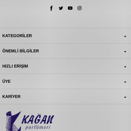
KATEGORILER
ÖNEMLI BILGILER
HIZLI ERIŞIM
ÜYE
KARIYER