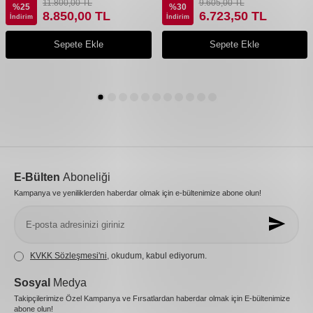
11.800,00
TL
9.605,00
TL
%
25
%
30
8.850,00
TL
6.723,50
TL
İndirim
İndirim
Sepete Ekle
Sepete Ekle
E-Bülten
Aboneliği
Kampanya ve yeniliklerden haberdar olmak için e-bültenimize abone olun!
KVKK Sözleşmesi'ni
, okudum, kabul ediyorum.
Sosyal
Medya
Takipçilerimize Özel Kampanya ve Fırsatlardan haberdar olmak için E-bültenimize
abone olun!