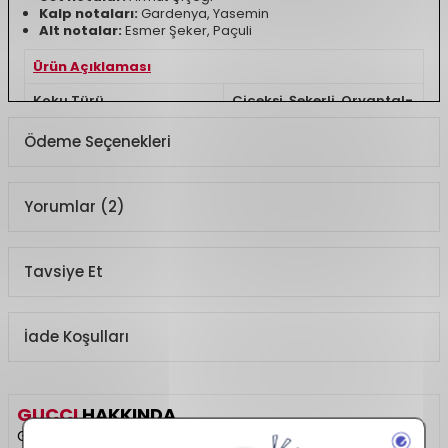
Kalp notaları:
Gardenya, Yasemin
Alt notalar:
Esmer Şeker, Paçuli
Ürün Açıklaması
Koku Türü
Çiçeksi, Şekerli, Oryantal-
Amber
Ödeme Seçenekleri
Yorumlar (2)
Tavsiye Et
İade Koşulları
GUCCI
HAKKINDA
Gucci, yüksek modanın zarafetini ve lüksünü parfüm