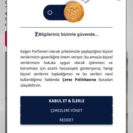
dünyasında da hissettiren prestijli bir markadır. “Guilty”,
“Bloom” ve “Flora” serileriyle feminen ve maskülen kokular
sunar. Kalıcı ve karakterli notaları, etkileyici şişe
tasarımlarıyla birleşir. Gucci, her parfümüyle bir stil
manifestosu sunar. Lüks kokunun yeniden tanımı: Gucci.
Marka Detayı