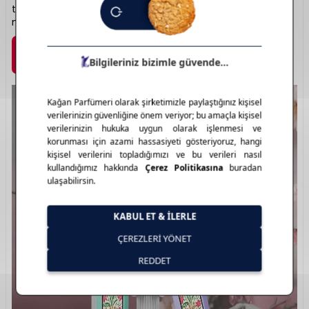
tasarımlarıyla birleşir. Gucci, her parfümüyle bir stil
manifestosu sunar. Lüks kokunun yeniden tanımı: Gucci.
Marka Detayı