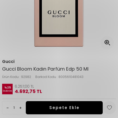
Gucci
Gucci Bloom Kadın Parfüm Edp 50 Ml
Ürün Kodu :
92982
Barkod Kodu :
8005610481043
6.257,00
TL
%
25
4.692,75
TL
İndirim
Sepete Ekle