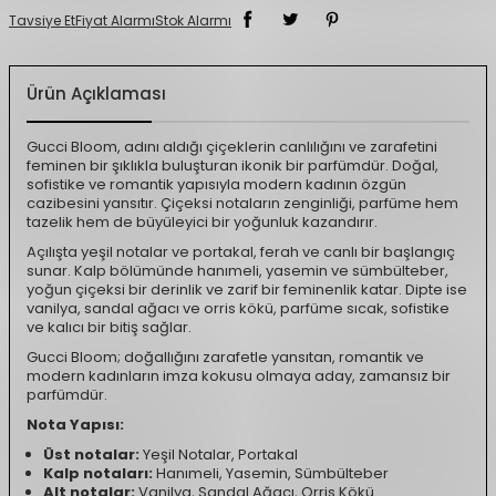
Tavsiye Et
Fiyat Alarmı
Stok Alarmı
Ürün Açıklaması
Gucci Bloom, adını aldığı çiçeklerin canlılığını ve zarafetini
feminen bir şıklıkla buluşturan ikonik bir parfümdür. Doğal,
sofistike ve romantik yapısıyla modern kadının özgün
cazibesini yansıtır. Çiçeksi notaların zenginliği, parfüme hem
tazelik hem de büyüleyici bir yoğunluk kazandırır.
Açılışta yeşil notalar ve portakal, ferah ve canlı bir başlangıç
sunar. Kalp bölümünde hanımeli, yasemin ve sümbülteber,
yoğun çiçeksi bir derinlik ve zarif bir feminenlik katar. Dipte ise
vanilya, sandal ağacı ve orris kökü, parfüme sıcak, sofistike
ve kalıcı bir bitiş sağlar.
Gucci Bloom; doğallığını zarafetle yansıtan, romantik ve
modern kadınların imza kokusu olmaya aday, zamansız bir
parfümdür.
Nota Yapısı:
Üst notalar:
Yeşil Notalar, Portakal
Kalp notaları:
Hanımeli, Yasemin, Sümbülteber
Alt notalar:
Vanilya, Sandal Ağacı, Orris Kökü