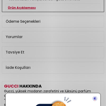
Ürün Açıklaması
Koku Türü
Çiçeksi
Ödeme Seçenekleri
Yorumlar
Tavsiye Et
İade Koşulları
GUCCI
HAKKINDA
Gucci, yüksek modanın zarafetini ve lüksünü parfüm
dünyasında da hissettiren prestijli bir markadır. “Guilty”,
“Bloom” ve “Flora” serileriyle feminen ve maskülen kokular
sunar. Kalıcı ve karakterli notaları, etkileyici şişe