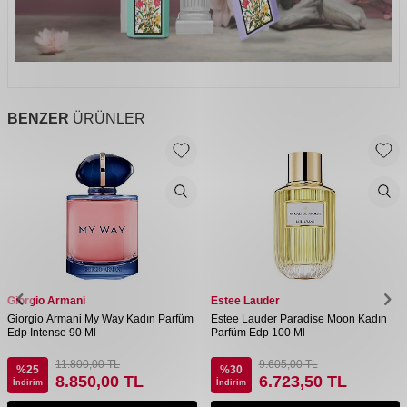
BENZER
ÜRÜNLER
Giorgio Armani
Estee Lauder
Giorgio Armani My Way Kadın Parfüm
Estee Lauder Paradise Moon Kadın
Edp Intense 90 Ml
Parfüm Edp 100 Ml
11.800,00
TL
9.605,00
TL
%
25
%
30
8.850,00
TL
6.723,50
TL
İndirim
İndirim