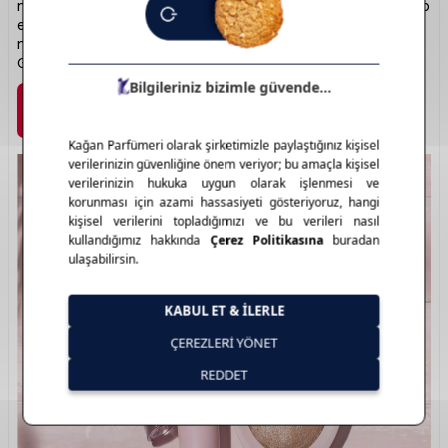
makyajdan profesyonel görünüme kadar her ihtiyaca hitap
eder. Kalıcı formüller ve modern ambalajlarla kullanıcı
memnuniyeti sağlar. Renkli kozmetikte güvenilir seçenek:
Golden Rose.
Marka Detayı