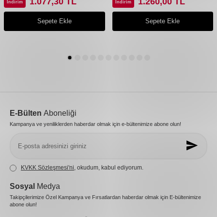
1.077,30
TL
1.260,00
TL
İndirim
İndirim
Sepete Ekle
Sepete Ekle
E-Bülten
Aboneliği
Kampanya ve yeniliklerden haberdar olmak için e-bültenimize abone olun!
KVKK Sözleşmesi'ni
, okudum, kabul ediyorum.
Sosyal
Medya
Takipçilerimize Özel Kampanya ve Fırsatlardan haberdar olmak için E-bültenimize
abone olun!