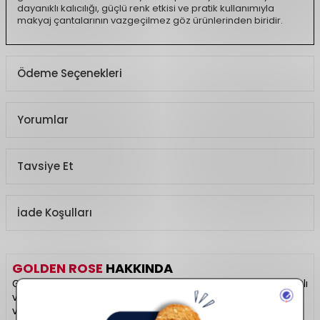
dayanıklı kalıcılığı, güçlü renk etkisi ve pratik kullanımıyla
makyaj çantalarının vazgeçilmez göz ürünlerinden biridir.
Ödeme Seçenekleri
Yorumlar
Tavsiye Et
İade Koşulları
GOLDEN ROSE
HAKKINDA
Golden Rose, makyaj tutkunlarının favorisi olan uygun fiyatlı
ve kaliteli kozmetik ürünleriyle öne çıkar. Ruj, maskara, oje
ve far paletlerinde zengin renk seçenekleri sunar. Günlük