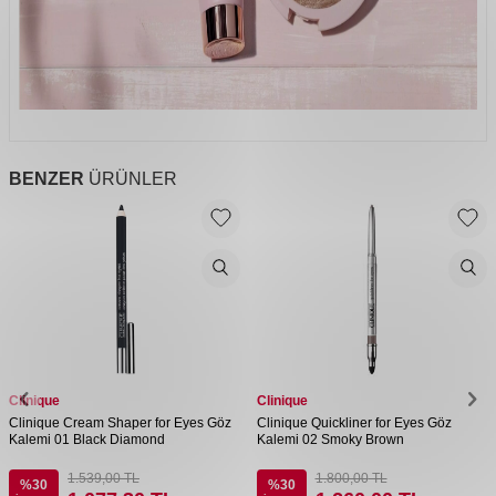
BENZER
ÜRÜNLER
Clinique
Clinique
Clinique Cream Shaper for Eyes Göz
Clinique Quickliner for Eyes Göz
Kalemi 01 Black Diamond
Kalemi 02 Smoky Brown
1.539,00
TL
1.800,00
TL
%
30
%
30