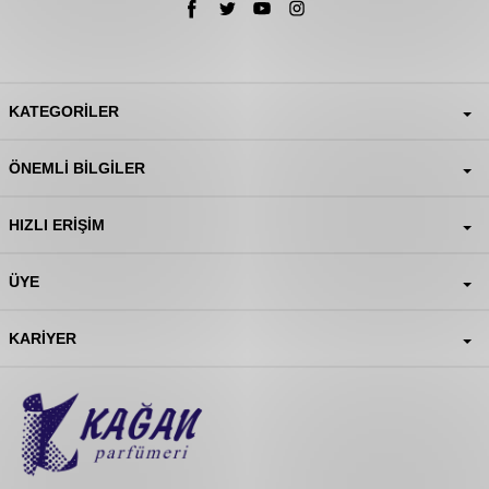
KATEGORILER
ÖNEMLI BILGILER
HIZLI ERIŞIM
ÜYE
KARIYER