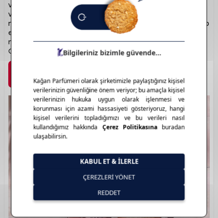
ve kaliteli kozmetik ürünleriyle öne çıkar. Ruj, maskara, oje
ve far paletlerinde zengin renk seçenekleri sunar. Günlük
makyajdan profesyonel görünüme kadar her ihtiyaca hitap
eder. Kalıcı formüller ve modern ambalajlarla kullanıcı
memnuniyeti sağlar. Renkli kozmetikte güvenilir seçenek:
Golden Rose.
Marka Detayı