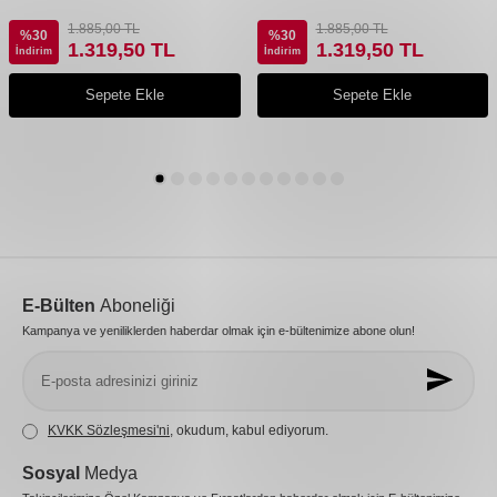
1.885,00
TL
1.885,00
TL
%
30
%
30
1.319,50
TL
1.319,50
TL
İndirim
İndirim
Sepete Ekle
Sepete Ekle
E-Bülten
Aboneliği
Kampanya ve yeniliklerden haberdar olmak için e-bültenimize abone olun!
KVKK Sözleşmesi'ni
, okudum, kabul ediyorum.
Sosyal
Medya