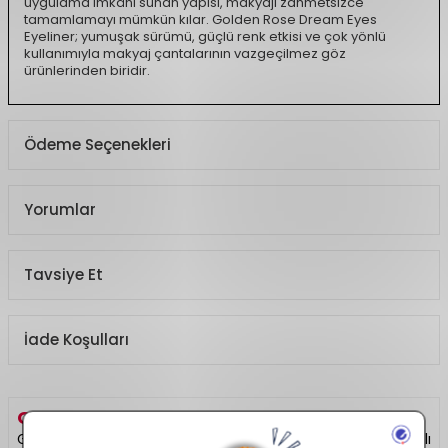
uygulama imkânı sunan yapısı, makyajı zahmetsizce
tamamlamayı mümkün kılar. Golden Rose Dream Eyes
Eyeliner; yumuşak sürümü, güçlü renk etkisi ve çok yönlü
kullanımıyla makyaj çantalarının vazgeçilmez göz
ürünlerinden biridir.
Ödeme Seçenekleri
Yorumlar
Tavsiye Et
İade Koşulları
GOLDEN ROSE
HAKKINDA
Golden Rose, makyaj tutkunlarının favorisi olan uygun fiyatlı