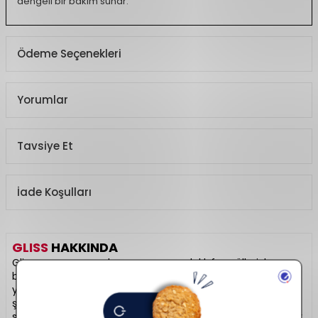
dengeli bir bakım sunar.
Ödeme Seçenekleri
Yorumlar
Tavsiye Et
İade Koşulları
GLISS
HAKKINDA
Gliss, yıpranmış saçları onarmaya odaklı formülleriyle saç
bakımında güçlü bir markadır. Keratin, sıvı protein ve doğal
yağ içerikleriyle saçın yapısını güçlendirir. Onarıcı
şampuanlar, saç kremleri ve spreylerle komple bakım
sunar. Saça parlaklık, esneklik ve sağlıklı görünüm kazandırır.