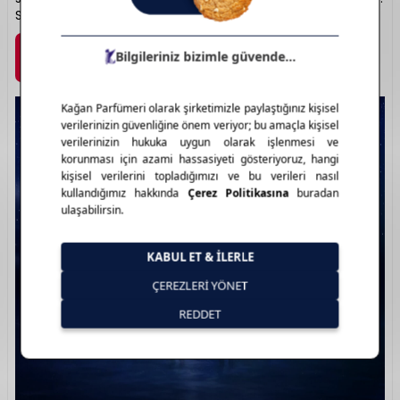
Saç bakımında etkili onarımın adı: Gliss.
Marka Detayı