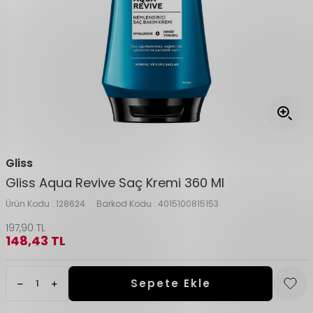
Gliss
Gliss Aqua Revive Saç Kremi 360 Ml
Ürün Kodu :
128624
Barkod Kodu :
4015100815153
197,90
TL
148,43
TL
Sepete Ekle