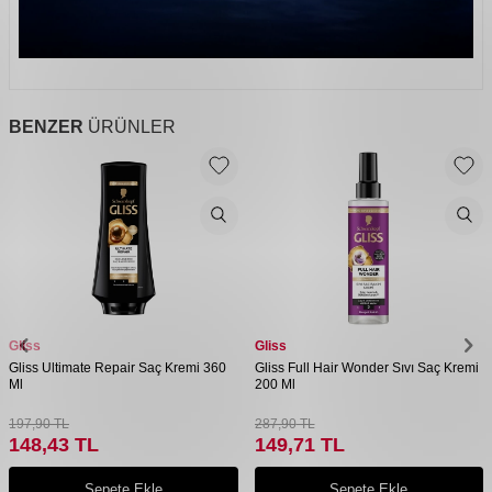
BENZER
ÜRÜNLER
Gliss
Gliss
Gliss Ultimate Repair Saç Kremi 360
Gliss Full Hair Wonder Sıvı Saç Kremi
Ml
200 Ml
197,90
TL
287,90
TL
148,43
TL
149,71
TL
Sepete Ekle
Sepete Ekle