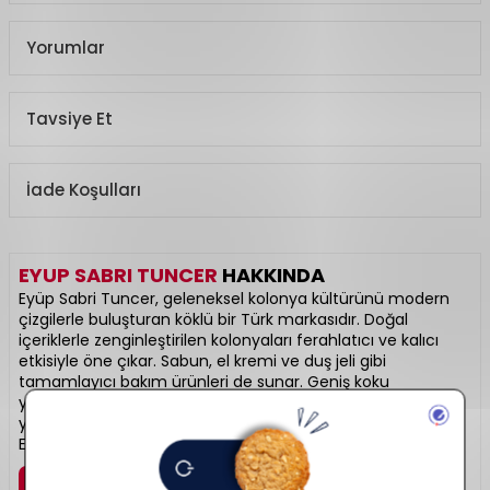
Yorumlar
Tavsiye Et
İade Koşulları
EYUP SABRI TUNCER
HAKKINDA
Eyüp Sabri Tuncer, geleneksel kolonya kültürünü modern
çizgilerle buluşturan köklü bir Türk markasıdır. Doğal
içeriklerle zenginleştirilen kolonyaları ferahlatıcı ve kalıcı
etkisiyle öne çıkar. Sabun, el kremi ve duş jeli gibi
tamamlayıcı bakım ürünleri de sunar. Geniş koku
yelpazesiyle her zevke hitap eder. Hem nostaljik hem
yenilikçi bir duruş sergiler. Ferahlığın gelenekten gelen hali:
Eyüp Sabri Tuncer.