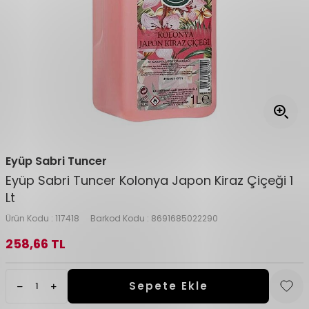
Eyüp Sabri Tuncer
Eyüp Sabri Tuncer Kolonya Japon Kiraz Çiçeği 1
Lt
Ürün Kodu :
117418
Barkod Kodu :
8691685022290
258,66
TL
Sepete Ekle