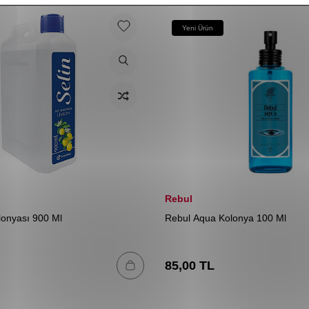
Yeni Ürün
Rebul
lonyası 900 Ml
Rebul Aqua Kolonya 100 Ml
85,00
TL