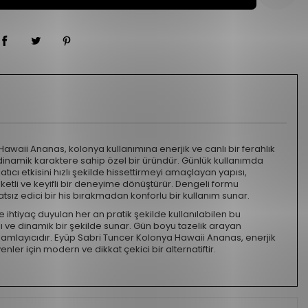
awaii Ananas, kolonya kullanımına enerjik ve canlı bir ferahlık
inamik karaktere sahip özel bir üründür. Günlük kullanımda
tıcı etkisini hızlı şekilde hissettirmeyi amaçlayan yapısı,
eketli ve keyifli bir deneyime dönüştürür. Dengeli formu
tsız edici bir his bırakmadan konforlu bir kullanım sunar.
e ihtiyaç duyulan her an pratik şekilde kullanılabilen bu
nlı ve dinamik bir şekilde sunar. Gün boyu tazelik arayan
tamamlayıcıdır. Eyüp Sabri Tuncer Kolonya Hawaii Ananas, enerjik
nler için modern ve dikkat çekici bir alternatiftir.