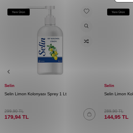
Yeni Ürün
Yeni Ürün
Selin
Selin
Selin Limon Kolonyası Sprey 1 Lt
Selin Limon Ko
299,90
TL
289,90
TL
179,94
TL
144,95
TL