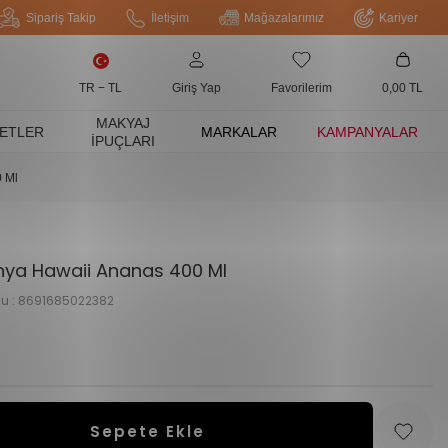
Sipariş Takip
İletişim
Mağazalarımız
Kariyer
TR − TL
Giriş Yap
Favorilerim
0,00
TL
MAKYAJ
ETLER
MARKALAR
KAMPANYALAR
İPUÇLARI
 Ml
nya Hawaii Ananas 400 Ml
u :
8691685022382
Sepete Ekle