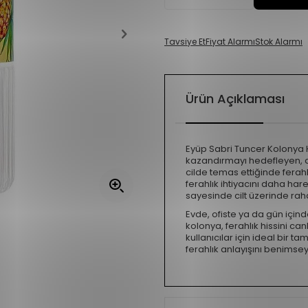
Tavsiye Et
Fiyat Alarmı
Stok Alarmı
Ürün Açıklaması
Eyüp Sabri Tuncer Kolonya H
kazandırmayı hedefleyen, d
cilde temas ettiğinde ferahla
ferahlık ihtiyacını daha har
sayesinde cilt üzerinde raha
Evde, ofiste ya da gün içind
kolonya, ferahlık hissini ca
kullanıcılar için ideal bir 
ferahlık anlayışını benimseye