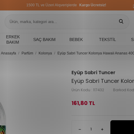
1500 TL ve Üzeri Alışverişlerde
Kargo Ücretsiz!
1500 TL ve Üzeri Alışverişlerde
Kargo Ücretsiz!
1500 TL ve Üzeri Alışverişlerde
Kargo Ücretsiz!
ERKEK
SAÇ BAKIM
BEBEK
TEKSTIL
S
BAKIM
Anasayfa
Parfüm
Kolonya
Eyüp Sabri Tuncer Kolonya Hawaii Ananas 400
Eyüp Sabri Tuncer
Eyüp Sabri Tuncer Kolo
Ürün Kodu :
117432
Barkod Kod
161,80
TL