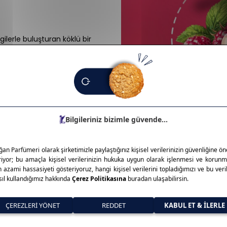
lerle buluşturan köklü bir
rahlatıcı ve kalıcı etkisiyle
 ürünleri de sunar. Geniş koku
 bir duruş sergiler. Ferahlığın