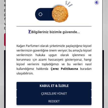
dünya çapında lider markalardan biridir. “Advanced Night
Repair” serisi anti-aging alanında ikonikleşmiştir. Makyaj,
parfüm ve bakım ürünlerinde bilimsel yeniliklerle dolu bir
portföy sunar. Zarif şişe tasarımları ve yüksek performanslı
formülleriyle ayrıcalıklı bir deneyim sağlar. Kaliteli, güvenilir
ve etkili bakım arayanlar için ideal bir seçimdir. Güzelliğin
bilimle buluştuğu yer: Estee Lauder.
Marka Detayı