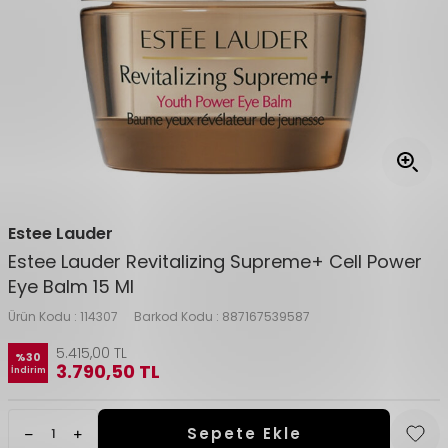
Estee Lauder
Estee Lauder Revitalizing Supreme+ Cell Power
Eye Balm 15 Ml
Ürün Kodu :
114307
Barkod Kodu :
887167539587
5.415,00
TL
%
30
3.790,50
TL
İndirim
Sepete Ekle