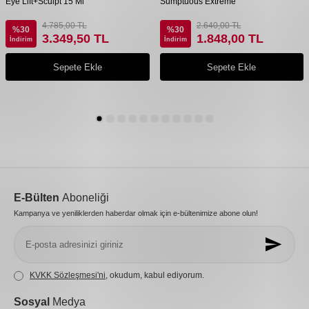
Eye Lift+Sculpt 15 Ml
Sumptuous Extreme
4.785,00
TL
2.640,00
TL
%
30
%
30
3.349,50
TL
1.848,00
TL
İndirim
İndirim
Sepete Ekle
Sepete Ekle
E-Bülten
Aboneliği
Kampanya ve yeniliklerden haberdar olmak için e-bültenimize abone olun!
KVKK Sözleşmesi'ni
, okudum, kabul ediyorum.
Sosyal
Medya