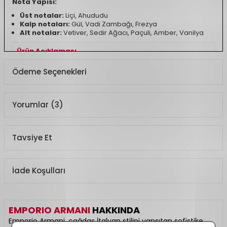
Nota Yapısı:
Üst notalar:
Liçi, Ahududu
Kalp notaları:
Gül, Vadi Zambağı, Frezya
Alt notalar:
Vetiver, Sedir Ağacı, Paçuli, Amber, Vanilya
Ürün Açıklaması
Koku Türü
Çiçeksi, Meyvemsi
Ödeme Seçenekleri
Yorumlar (3)
Tavsiye Et
İade Koşulları
EMPORIO ARMANI
HAKKINDA
Emporio Armani, çağdaş İtalyan stilini yansıtan sofistike