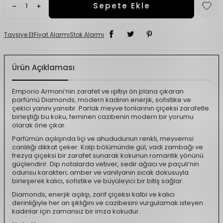
Sepete Ekle
Tavsiye Et
Fiyat Alarmı
Stok Alarmı
Ürün Açıklaması
Emporio Armani’nin zarafet ve ışıltıyı ön plana çıkaran
parfümü Diamonds, modern kadının enerjik, sofistike ve
çekici yanını yansıtır. Parlak meyve tonlarının çiçeksi zarafetle
birleştiği bu koku, feminen cazibenin modern bir yorumu
olarak öne çıkar.
Parfümün açılışında liçi ve ahududunun renkli, meyvemsi
canlılığı dikkat çeker. Kalp bölümünde gül, vadi zambağı ve
frezya çiçeksi bir zarafet sunarak kokunun romantik yönünü
güçlendirir. Dip notalarda vetiver, sedir ağacı ve paçuli’nin
odunsu karakteri; amber ve vanilyanın sıcak dokusuyla
birleşerek kalıcı, sofistike ve büyüleyici bir bitiş sağlar.
Diamonds, enerjik açılışı, zarif çiçeksi kalbi ve kalıcı
derinliğiyle her an şıklığını ve cazibesini vurgulamak isteyen
kadınlar için zamansız bir imza kokudur.