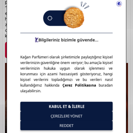
parfüm koleksiyonlarıyla öne çıkar. “Stronger With You” ve
“Because It’s You” gibi çift parfümleriyle uyumu temsil
eder. Kalıcılığı yüksek, modern ve etkileyici notalarla
hazırlanmıştır. Hem kadın hem erkek koleksiyonlarında
zarafet ve tutku hissedilir. Şık şişe tasarımları ile estetik
açıdan da dikkat çeker. Emporio Armani ile stiliniz
kokunuzda hayat bulur.
Marka Detayı