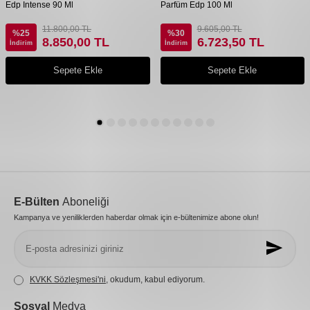
Edp Intense 90 Ml
Parfüm Edp 100 Ml
11.800,00
TL
9.605,00
TL
%
25
%
30
8.850,00
TL
6.723,50
TL
İndirim
İndirim
Sepete Ekle
Sepete Ekle
E-Bülten
Aboneliği
Kampanya ve yeniliklerden haberdar olmak için e-bültenimize abone olun!
KVKK Sözleşmesi'ni
, okudum, kabul ediyorum.
Sosyal
Medya