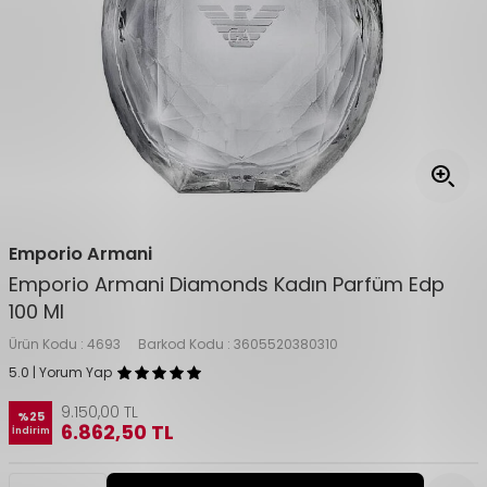
Emporio Armani
Emporio Armani Diamonds Kadın Parfüm Edp
100 Ml
Ürün Kodu :
4693
Barkod Kodu :
3605520380310
5.0 | Yorum Yap
9.150,00
TL
%
25
6.862,50
TL
İndirim