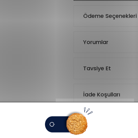
Ödeme Seçenekleri
Yorumlar
Tavsiye Et
İade Koşulları