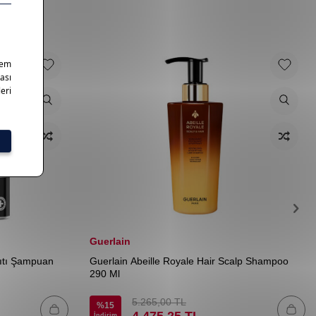
Guerlain
ıtı Şampuan
Guerlain Abeille Royale Hair Scalp Shampoo
290 Ml
5.265,00
TL
%
15
4.475,25
TL
İndirim