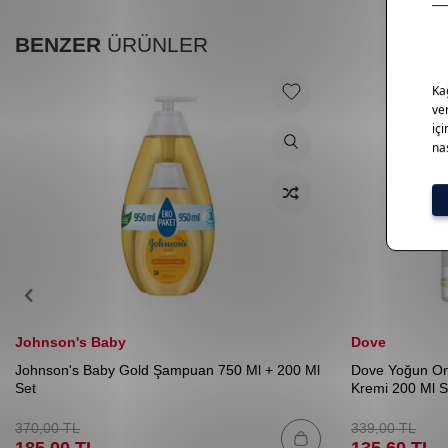
BENZER
ÜRÜNLER
Johnson's Baby
Dove
Johnson's Baby Gold Şampuan 750 Ml + 200 Ml
Dove Yoğun On
Set
Kremi 200 Ml S
370,00
TL
339,00
TL
185,00
TL
135,60
TL