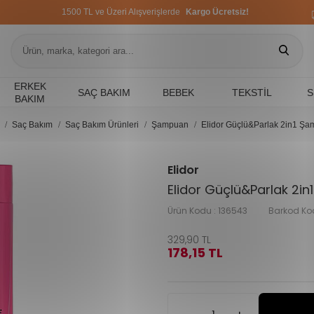
1500 TL ve Üzeri Alışverişlerde
Kargo Ücretsiz!
1500 TL ve Üzeri Alışverişlerde
Kargo Ücretsiz!
1500 TL ve Üzeri Alışverişlerde
Kargo Ücretsiz!
ERKEK
SAÇ BAKIM
BEBEK
TEKSTIL
S
BAKIM
Saç Bakım
Saç Bakım Ürünleri
Şampuan
Elidor Güçlü&Parlak 2in1 Ş
Elidor
Elidor Güçlü&Parlak 2i
Ürün Kodu :
136543
Barkod Ko
329,90
TL
178,15
TL