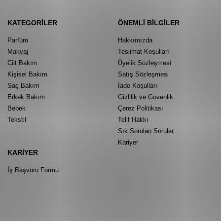
KATEGORILER
ÖNEMLI BILGILER
Parfüm
Hakkımızda
Makyaj
Teslimat Koşulları
Cilt Bakım
Üyelik Sözleşmesi
Kişisel Bakım
Satış Sözleşmesi
Saç Bakım
İade Koşulları
Erkek Bakım
Gizlilik ve Güvenlik
Bebek
Çerez Politikası
Tekstil
Telif Hakkı
Sık Sorulan Sorular
Kariyer
KARIYER
İş Başvuru Formu