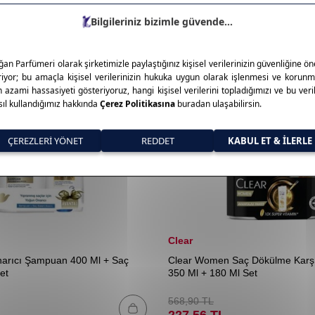
Clear
arıcı Şampuan 400 Ml + Saç
Clear Women Saç Dökülme Karş
et
350 Ml + 180 Ml Set
568,90
TL
227,56
TL