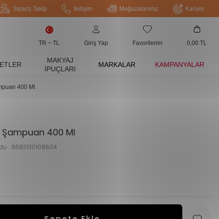
Sipariş Takip
İletişim
Mağazalarımız
Kariyer
TR − TL
Giriş Yap
Favorilerim
0,00
TL
MAKYAJ
ETLER
MARKALAR
KAMPANYALAR
İPUÇLARI
ampuan 400 Ml
n1 Şampuan 400 Ml
du :
8683130108604
Sepete Ekle