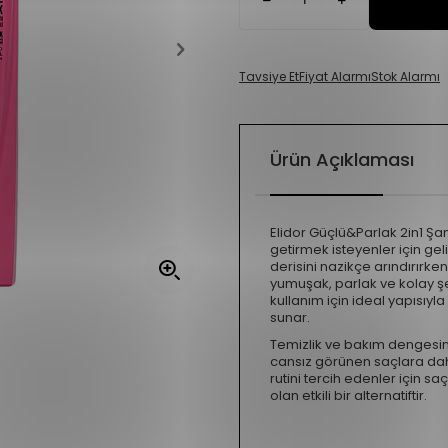
Tavsiye Et
Fiyat Alarmı
Stok Alarmı
Ürün Açıklaması
Elidor Güçlü&Parlak 2in1 Şa
getirmek isteyenler için geli
derisini nazikçe arındırır
yumuşak, parlak ve kolay ş
kullanım için ideal yapısıy
sunar.
Temizlik ve bakım dengesin
cansız görünen saçlara dah
rutini tercih edenler için s
olan etkili bir alternatiftir.